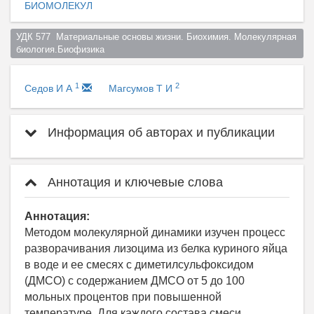
БИОМОЛЕКУЛ
УДК 577  Материальные основы жизни. Биохимия. Молекулярная 
биология.Биофизика  
1
2
Седов И А
Магсумов Т И
Информация об авторах и публикации
Аннотация и ключевые слова
Аннотация:
Методом молекулярной динамики изучен процесс
разворачивания лизоцима из белка куриного яйца
в воде и ее смесях с диметилсульфоксидом
(ДМСО) с содержанием ДМСО от 5 до 100
мольных процентов при повышенной
температуре. Для каждого состава смеси