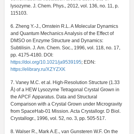
lysozyme. J. Chem. Phys., 2012, vol. 136, no. 11, p.
115103.
6. Zheng Y.-J., Ornstein R.L. A Molecular Dynamics
and Quantum Mechanics Analysis of the Effect of
DMSO on Enzyme Structure and Dynamics:
Subtilisin. J. Am. Chem. Soc., 1996, vol. 118, no. 17,
pp. 4175-4180. DOI:
https://doi.org/10.1021/ja9539195
; EDN:
https://elibrary.ru/XZYZXK
7. Vaney M.C. et al. High-Resolution Structure (1.33
Å) of a HEW Lysozyme Tetragonal Crystal Grown in
the APCF Apparatus. Data and Structural
Comparison with a Crystal Grown under Microgravity
from SpaceHab-01 Mission. Acta Crystallogr. D Biol.
Crystallogr., 1996, vol. 52, no. 3, pp. 505-517.
8. Walser R., Mark A.E., van Gunsteren W.F. On the