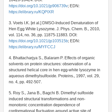
https://doi.org/10.1021/jp906739v
; EDN:
https://elibrary.ru/KQPIXR
3. Voets I.K. [et al.] DMSO-Induced Denaturation of
Hen Egg White Lysozyme. J. Phys. Chem. B., 2010,
vol. 114, no. 36, pp. 11875-11883. DOI:
https://doi.org/10.1021/jp103515b
; EDN:
https://elibrary.ru/MYFCCJ
4. Bhattacharjya S., Balaram P. Effects of organic
solvents on protein structures: observation of a
structured helical core in hen egg-white lysozyme in
aqueous dimethylsulfoxide. Proteins., 1997, vol. 29,
no. 4, pp. 492-507.
5. Roy S., Jana B., Bagchi B. Dimethyl sulfoxide
induced structural transformations and non-
monotonic concentration dependence of
conformational fluctuation around active site of