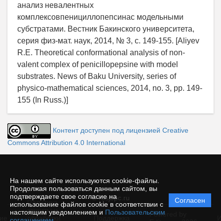
анализ невалентных
комплексовпенициллопепсинас модельными
субстратами. Вестник Бакинского университета,
серия физ-мат. наук, 2014, № 3, с. 149-155. [Aliyev
R.E. Theoretical conformational analysis of non-
valent complex of penicillopepsine with model
substrates. News of Baku University, series of
physico-mathematical sciences, 2014, no. 3, pp. 149-
155 (In Russ.)]
Контент доступен под лицензией Creative
Commons Attribution 4.0 International
На нашем сайте используются cookie-файлы.
Продолжая пользоваться данным сайтом, вы
подтверждаете свое согласие на
© rusjbpc.ru
Согласен
Политика
использование файлов cookie в соответствии с
защиты и
настоящим уведомлением и
Пользовательским
Powered by
ие
обработки
Поддержка
И
соглашением
.