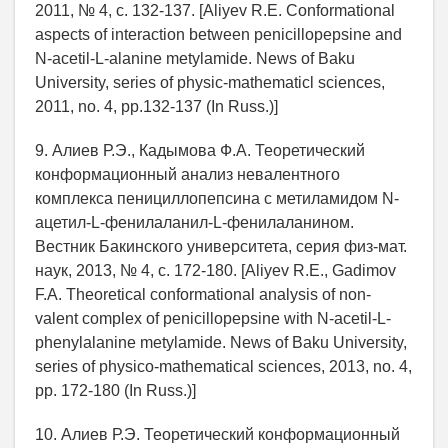
2011, № 4, c. 132-137. [Aliyev R.E. Conformational
aspects of interaction between penicillopepsine and
N-acetil-L-alanine metylamide. News of Baku
University, series of physic-mathematicl sciences,
2011, no. 4, pp.132-137 (In Russ.)]
9. Алиев Р.Э., Кадымова Ф.А. Теоретический
конформационный анализ невалентного
комплекса пенициллопепсина с метиламидом N-
ацетил-L-фенилаланил-L-фенилаланином.
Вестник Бакинского университета, серия физ-мат.
наук, 2013, № 4, c. 172-180. [Aliyev R.E., Gadimov
F.A. Theoretical conformational analysis of non-
valent complex of penicillopepsine with N-acetil-L-
phenylalanine metylamide. News of Baku University,
series of physico-mathematical sciences, 2013, no. 4,
pp. 172-180 (In Russ.)]
10. Алиев Р.Э. Теоретический конформационный