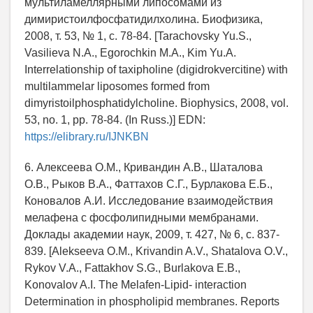
мультиламеллярными липосомами из
димиристоилфосфатидилхолина. Биофизика,
2008, т. 53, № 1, с. 78-84. [Tarachovsky Yu.S.,
Vasilieva N.A., Egorochkin M.A., Kim Yu.A.
Interrelationship of taxipholine (digidrokvercitine) with
multilammelar liposomes formed from
dimyristoilphosphatidylcholine. Biophysics, 2008, vol.
53, no. 1, pp. 78-84. (In Russ.)] EDN:
https://elibrary.ru/IJNKBN
6. Алексеева О.М., Кривандин А.В., Шаталова
О.В., Рыков В.А., Фаттахов С.Г., Бурлакова Е.Б.,
Коновалов А.И. Исследование взаимодействия
мелафена с фосфолипидными мембранами.
Доклады академии наук, 2009, т. 427, № 6, c. 837-
839. [Alekseeva O.M., Krivandin A.V., Shatalova O.V.,
Rykov V.A., Fattakhov S.G., Burlakova E.B.,
Konovalov A.I. The Melafen-Lipid- interaction
Determination in phospholipid membranes. Reports