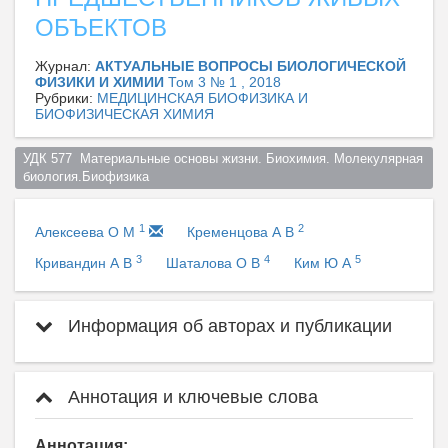
ОБЪЕКТОВ
Журнал:
АКТУАЛЬНЫЕ ВОПРОСЫ БИОЛОГИЧЕСКОЙ
ФИЗИКИ И ХИМИИ
Том 3 № 1 , 2018
Рубрики:
МЕДИЦИНСКАЯ БИОФИЗИКА И
БИОФИЗИЧЕСКАЯ ХИМИЯ
УДК 577  Материальные основы жизни. Биохимия. Молекулярная 
биология.Биофизика  
1
2
Алексеева О М
Кременцова А В
3
4
5
Кривандин А В
Шаталова О В
Ким Ю А
Информация об авторах и публикации
Аннотация и ключевые слова
Аннотация: