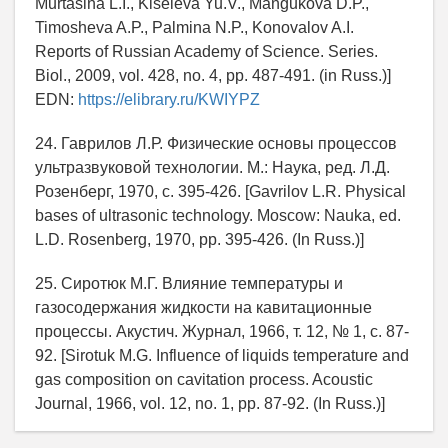
Murtasina L.I., Kiseleva Yu.V., Mangukova D.P.,
Timosheva A.P., Palmina N.P., Konovalov A.I.
Reports of Russian Academy of Science. Series.
Biol., 2009, vol. 428, no. 4, pp. 487-491. (in Russ.)]
EDN:
https://elibrary.ru/KWIYPZ
24. Гаврилов Л.Р. Физические основы процессов
ультразвуковой технологии. М.: Наука, ред. Л.Д.
Розенберг, 1970, с. 395-426. [Gavrilov L.R. Physical
bases of ultrasonic technology. Moscow: Nauka, ed.
L.D. Rosenberg, 1970, pp. 395-426. (In Russ.)]
25. Сиротюк М.Г. Влияние температуры и
газосодержания жидкости на кавитационные
процессы. Акустич. Журнал, 1966, т. 12, № 1, с. 87-
92. [Sirotuk M.G. Influence of liquids temperature and
gas composition on cavitation process. Acoustic
Journal, 1966, vol. 12, no. 1, pp. 87-92. (In Russ.)]