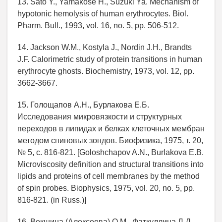
13. Sato Y., Yamakose H., Suzuki Ya. Mechanism of
hypotonic hemolysis of human erythrocytes. Biol.
Pharm. Bull., 1993, vol. 16, no. 5, pp. 506-512.
14. Jackson W.M., Kostyla J., Nordin J.H., Brandts
J.F. Calorimetric study of protein transitions in human
erythrocyte ghosts. Biochemistry, 1973, vol. 12, pp.
3662-3667.
15. Голощапов А.Н., Бурлакова Е.Б.
Исследования микровязкости и структурных
переходов в липидах и белках клеточных мембран
методом спиновых зондов. Биофизика, 1975, т. 20,
№ 5, с. 816-821. [Goloshchapov A.N., Burlakova E.B.
Microviscosity definition and structural transitions into
lipids and proteins of cell membranes by the method
of spin probes. Biophysics, 1975, vol. 20, no. 5, pp.
816-821. (in Russ.)]
16. Векшина (Алексеева) О.М., Фаткуллина Л.Д.,