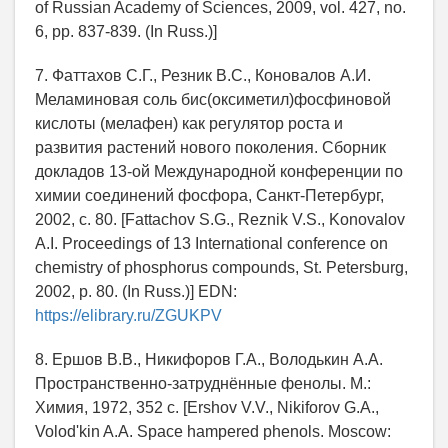
of Russian Academy of Sciences, 2009, vol. 427, no.
6, pp. 837-839. (In Russ.)]
7. Фаттахов С.Г., Резник В.С., Коновалов А.И.
Меламиновая соль бис(оксиметил)фосфиновой
кислоты (мелафен) как регулятор роста и
развития растений нового поколения. Сборник
докладов 13-ой Международной конференции по
химии соединений фосфора, Санкт-Петербург,
2002, с. 80. [Fattachov S.G., Reznik V.S., Konovalov
A.I. Proceedings of 13 International conference on
chemistry of phosphorus compounds, St. Petersburg,
2002, p. 80. (In Russ.)] EDN:
https://elibrary.ru/ZGUKPV
8. Ершов В.В., Никифоров Г.А., Володькин A.A.
Пространственно-затруднённые фенолы. М.:
Химия, 1972, 352 с. [Ershov V.V., Nikiforov G.A.,
Volod'kin A.A. Space hampered phenols. Moscow: