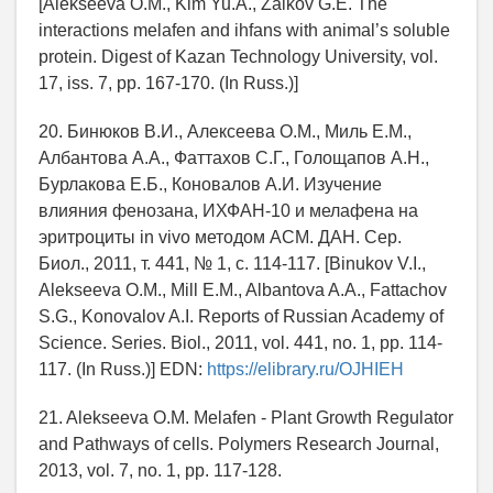
[Alekseeva O.M., Kim Yu.A., Zaikov G.E. Тhe
interactions melafen and ihfans with animal’s soluble
protein. Digest of Kazan Technology University, vol.
17, iss. 7, pp. 167-170. (In Russ.)]
20. Бинюков В.И., Алексеева О.М., Миль Е.М.,
Албантова А.А., Фаттахов С.Г., Голощапов А.Н.,
Бурлакова Е.Б., Коновалов А.И. Изучение
влияния фенозана, ИХФАН-10 и мелафена на
эритроциты in vivo методом АСМ. ДАН. Сер.
Биол., 2011, т. 441, № 1, с. 114-117. [Binukov V.I.,
Alekseeva O.M., Mill E.M., Albantova A.A., Fattachov
S.G., Konovalov A.I. Reports of Russian Academy of
Science. Series. Biol., 2011, vol. 441, no. 1, pp. 114-
117. (In Russ.)] EDN:
https://elibrary.ru/OJHIEH
21. Alekseeva O.M. Melafen - Plant Growth Regulator
and Pathways of cells. Polymers Research Journal,
2013, vol. 7, no. 1, pp. 117-128.