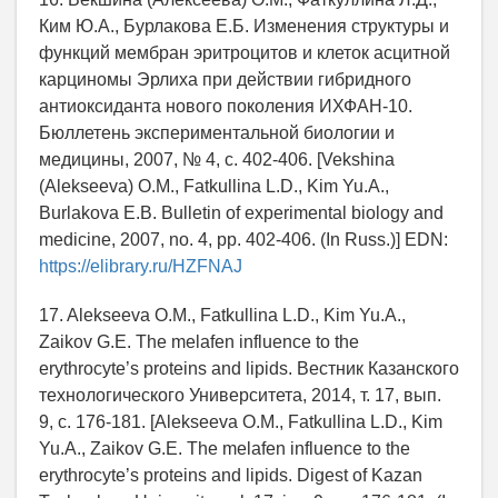
Ким Ю.А., Бурлакова Е.Б. Изменения структуры и
функций мембран эритроцитов и клеток асцитной
карциномы Эрлиха при действии гибридного
антиоксиданта нового поколения ИХФАН-10.
Бюллетень экспериментальной биологии и
медицины, 2007, № 4, c. 402-406. [Vekshina
(Alekseeva) O.M., Fatkullina L.D., Kim Yu.A.,
Burlakova E.B. Bulletin of experimental biology and
medicine, 2007, no. 4, pp. 402-406. (In Russ.)] EDN:
https://elibrary.ru/HZFNAJ
17. Alekseeva O.M., Fatkullina L.D., Kim Yu.A.,
Zaikov G.E. The melafen influence to the
erythrocyte’s proteins and lipids. Вестник Казанского
технологического Университета, 2014, т. 17, вып.
9, с. 176-181. [Alekseeva O.M., Fatkullina L.D., Kim
Yu.A., Zaikov G.E. The melafen influence to the
erythrocyte’s proteins and lipids. Digest of Kazan