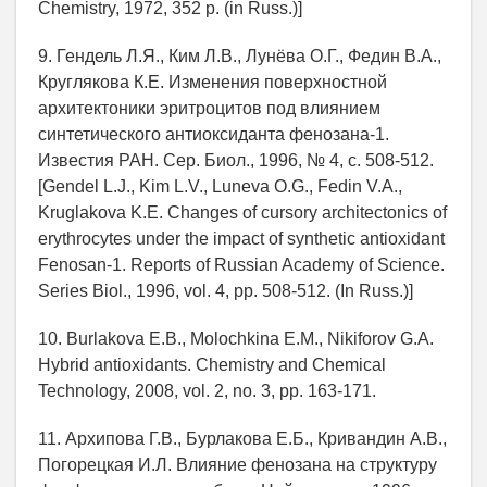
Chemistry, 1972, 352 p. (in Russ.)]
9. Гендель Л.Я., Ким Л.В., Лунёва О.Г., Федин В.А.,
Круглякова К.Е. Изменения поверхностной
архитектоники эритроцитов под влиянием
синтетического антиоксиданта фенозана-1.
Известия РАН. Сер. Биол., 1996, № 4, c. 508-512.
[Gendel L.J., Kim L.V., Luneva O.G., Fedin V.A.,
Kruglakova K.E. Changes of cursory architectonics of
erythrocytes under the impact of synthetic antioxidant
Fenosan-1. Reports of Russian Academy of Science.
Series Biol., 1996, vol. 4, pp. 508-512. (In Russ.)]
10. Burlakova E.B., Molochkina E.M., Nikifоrоv G.A.
Hybrid antioxidants. Chemistry and Chemical
Technology, 2008, vol. 2, no. 3, pp. 163-171.
11. Архипова Г.В., Бурлакова Е.Б., Кривандин А.В.,
Погорецкая И.Л. Влияние фенозана на структуру