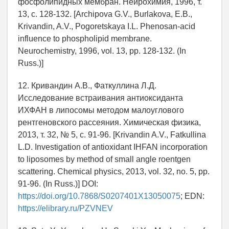
фосфолипидных мембран. Нейрохимия, 1996, т.
13, с. 128-132. [Archipova G.V., Burlakova, E.B.,
Krivandin, A.V., Pogoretskaya I.L. Phenosan-acid
influence to phospholipid membrane.
Neurochemistry, 1996, vol. 13, pp. 128-132. (In
Russ.)]
12. Кривандин А.В., Фаткуллина Л.Д.
Исследование встраивания антиоксиданта
ИХФАН в липосомы методом малоуглового
рентгеновского рассеяния. Химическая физика,
2013, т. 32, № 5, с. 91-96. [Krivandin A.V., Fatkullina
L.D. Investigation of antioxidant IHFAN incorporation
to liposomes by method of small angle roentgen
scattering. Chemical physics, 2013, vol. 32, no. 5, pp.
91-96. (In Russ.)] DOI:
https://doi.org/10.7868/S0207401X13050075
; EDN:
https://elibrary.ru/PZVNEV