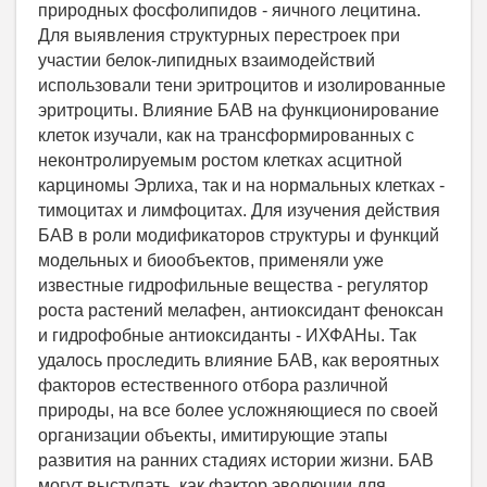
природных фосфолипидов - яичного лецитина.
Для выявления структурных перестроек при
участии белок-липидных взаимодействий
использовали тени эритроцитов и изолированные
эритроциты. Влияние БАВ на функционирование
клеток изучали, как на трансформированных с
неконтролируемым ростом клетках асцитной
карциномы Эрлиха, так и на нормальных клетках -
тимоцитах и лимфоцитах. Для изучения действия
БАВ в роли модификаторов структуры и функций
модельных и биообъектов, применяли уже
известные гидрофильные вещества - регулятор
роста растений мелафен, антиоксидант феноксан
и гидрофобные антиоксиданты - ИХФАНы. Так
удалось проследить влияние БАВ, как вероятных
факторов естественного отбора различной
природы, на все более усложняющиеся по своей
организации объекты, имитирующие этапы
развития на ранних стадиях истории жизни. БАВ
могут выступать, как фактор эволюции для