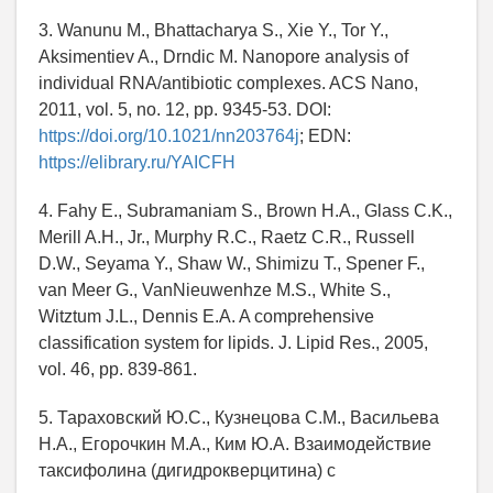
3. Wanunu M., Bhattacharya S., Xie Y., Tor Y.,
Aksimentiev A., Drndic M. Nanopore analysis of
individual RNA/antibiotic complexes. ACS Nano,
2011, vol. 5, no. 12, pp. 9345-53. DOI:
https://doi.org/10.1021/nn203764j
; EDN:
https://elibrary.ru/YAICFH
4. Fahy E., Subramaniam S., Brown H.A., Glass C.K.,
Merill A.H., Jr., Murphy R.C., Raetz C.R., Russell
D.W., Seyama Y., Shaw W., Shimizu T., Spener F.,
van Meer G., VanNieuwenhze M.S., White S.,
Witztum J.L., Dennis E.A. A comprehensive
classification system for lipids. J. Lipid Res., 2005,
vol. 46, pp. 839-861.
5. Тараховский Ю.С., Кузнецова С.М., Васильева
Н.А., Егорочкин М.А., Ким Ю.А. Взаимодействие
таксифолина (дигидрокверцитина) с