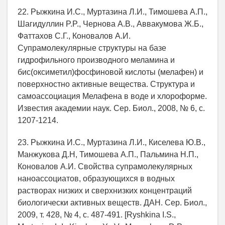
22. Рыжкина И.С., Муртазина Л.И., Тимошева А.П.,
Шагидуллин P.P., Чернова А.В., Аввакумова Ж.Б.,
Фаттахов С.Г., Коновалов А.И.
Супрамолекулярные структуры на базе
гидрофильного производного меламина и
бис(оксиметил)фосфиновой кислоты (мелафен) и
поверхностно активные вещества. Структура и
самоассоциация Мелафена в воде и хлороформе.
Известия академии наук. Сер. Биол., 2008, № 6, c.
1207-1214.
23. Рыжкина И.С., Муртазина Л.И., Киселева Ю.В.,
Манжукова Д.Н, Тимошева А.П., Пальмина Н.П.,
Коновалов А.И. Свойства супрамолекулярных
наноассоциатов, образующихся в водных
растворах низких и сверхнизких концентраций
биологически активных веществ. ДАН. Сер. Биол.,
2009, т. 428, № 4, с. 487-491. [Ryshkina I.S.,