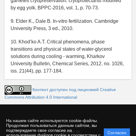
gametes cryopreservation: cryoprotectants modified
by egg yolk. BPPC-2016, vol. 1, p. 70-73.
9. Elder K., Dale B. In-vitro fertilization. Cambridge
University Press, 3 ed., 2010.
10. Khod’ko A.T. Critical phenomena, phase
transitions and physical states of water-glycerol
solutions during cooling - warming, Kharkov
University Bulletin, Chemical Series, 2012. no. 1026,
iss. 21(44), pp. 177-184.
Контент доступен под лицензией Creative
Commons Attribution 4.0 International
На нашем сайте используются cookie-файлы.
Продолжая пользоваться данным сайтом, вы
подтверждаете свое согласие на
© rusjbpc.ru
Согласен
Политика
использование файлов cookie в соответствии с