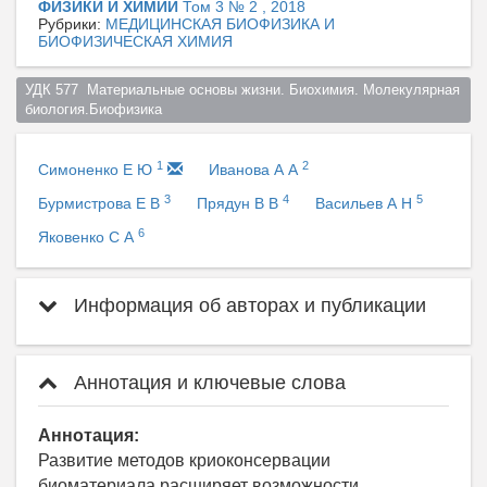
ФИЗИКИ И ХИМИИ
Том 3 № 2 , 2018
Рубрики:
МЕДИЦИНСКАЯ БИОФИЗИКА И
БИОФИЗИЧЕСКАЯ ХИМИЯ
УДК 577  Материальные основы жизни. Биохимия. Молекулярная 
биология.Биофизика  
1
2
Симоненко Е Ю
Иванова А А
3
4
5
Бурмистрова Е В
Прядун В В
Васильев А Н
6
Яковенко С А
Информация об авторах и публикации
Аннотация и ключевые слова
Аннотация:
Развитие методов криоконсервации
биоматериала расширяет возможности