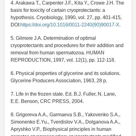
4. Arakawa T., Carpenter J.F., Kita Y., Crowe J.H. The
basis for toxicity of cartain cryoprotectants: a
hypothesis. Cryobiology, 1990, vol. 27, pp. 401-415,
DOI:
https://doi.org/10.1016/0011-2240(90)90017-X.
5. Gilmore J.A. Determination of optimal
cryoprotectants and procedures for their addition and
removal from human spermatozoa. HUMAN
REPRODUCTION, 1997, vol. 12(1), рp. 112-118.
6. Physical properties of glycerine and its solutions.
Glycerine Producers Association, 1963, 28 p.
7. Life in the frozen state. Ed. B.J. Fuller, N. Lane,
E.E. Benson, CRC PRESS, 2004.
8. Grigoreva A.A., Garmaeva S.B., Yakovenko S.A.,
Simonenko E.Yu., Tverdislov V.A., Dolganova A.A.,
Apryshko V.P., Biophysical principles in human