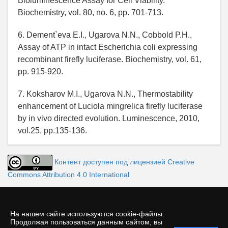
Bioluminescence Assay for Cell Viability.
Biochemistry, vol. 80, no. 6, pp. 701-713.
6. Dement`eva E.I., Ugarova N.N., Cobbold P.H.,
Assay of ATP in intact Escherichia coli expressing
recombinant firefly luciferase. Biochemistry, vol. 61,
pp. 915-920.
7. Koksharov M.I., Ugarova N.N., Thermostability
enhancement of Luciola mingrelica firefly luciferase
by in vivo directed evolution. Luminescence, 2010,
vol.25, pp.135-136.
Контент доступен под лицензией Creative
Commons Attribution 4.0 International
На нашем сайте используются cookie-файлы.
Продолжая пользоваться данным сайтом, вы