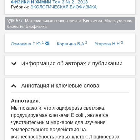
ФИЗИКИ И ХИМИИ
Том 3 № 2 , 2018
Рубрики:
ЭКОЛОГИЧЕСКАЯ БИОФИЗИКА
УДК 577  Материальные основы жизни. Биохимия. Молекулярная 
биология.Биофизика  
1
2
3
Ломакина Г Ю
Корягина В А
Угарова Н Н
Информация об авторах и публикации
Аннотация и ключевые слова
Аннотация:
Мы показали, что люцифераза светляка,
продуцируемая клетками E.coli , является
чувствительным маркером для изучения
температурного воздействия на
жизнеспособность живых клеток. Люцифераза