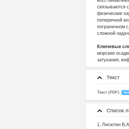
восстанавлива
связываются с
физические ха
поперечной во
пограничном с
сложной задач
Ключевые сл
морские осадк
затухания, ин
Текст
Текст (PDF):
Чит
Список л
1. Лисютин В.