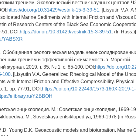
язким трением. Экологический вестник научных центров ЧЭС
DOI:
https://doi.org/10.31429/vestnik-15-3-39-51.
[Lisyutin V.A. A
olidated Marine Sediments with Internal Friction and Viscous D
etin of Research Centers of the Black Sea Economic Cooperatio
9-51. DOI:
https://doi.org/10.31429/vestnik-15-3-39-51.
(In Russ.)
y.ru/YABSXR
А. Обобщенная реологическая модель неконсолидированны
тренним трением и эффективной сжимаемостью. Морской
й журнал, 2019, т. 35, № 1, с. 85-100. DOI:
https://doi.org/10.
-100.
[Lisyutin V.A. Generalized Rheological Model of the Unc
s with Internal Friction and Effective Compressibility. Physica
o. 1, pp. 77-91, DOI:
https://doi.org/10.22449/1573-160X-2019-1-
ttps://elibrary.ru/YZBBOH
етская энциклопедия. М.: Советская энциклопедия, 1969-197
iklopediya. M.: Sovetskaya entsiklopediya, 1969-1978 (in Russ.
M.D, Young D.K. Geoacoustic models and bioturbation. Marine 