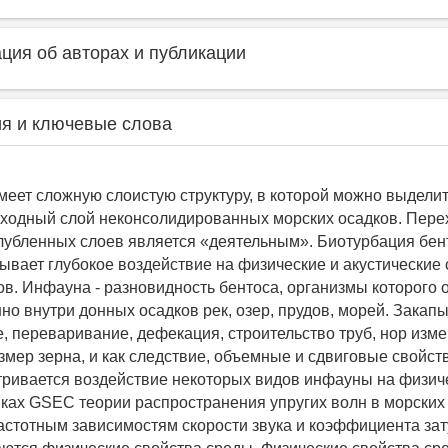
ия об авторах и публикации
я и ключевые слова
меет сложную слоистую структуру, в которой можно выдели
ходный слой неконсолидированных морских осадков. Пере
глубленных слоев является «деятельным». Биотурбация бен
ывает глубокое воздействие на физические и акустические
ов. Инфауна - разновидность бентоса, организмы которого 
но внутри донных осадков рек, озер, прудов, морей. Закап
, переваривание, дефекация, строительство труб, нор изм
змер зерна, и как следствие, объемные и сдвиговые свойст
тривается воздействие некоторых видов инфауны на физич
мках GSEC теории распространения упругих волн в морских
стотным зависимостям скорости звука и коэффициента за