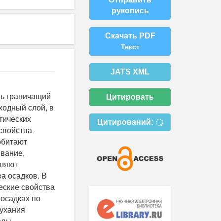
рукопись
Скачать PDF
Текст
JATS XML
ть граничащий
Цитировать
ходный слой, в
тических
Цитирований:
 свойства
обитают
ывание,
еняют
ва осадков. В
еские свойства
 осадках по
тухания