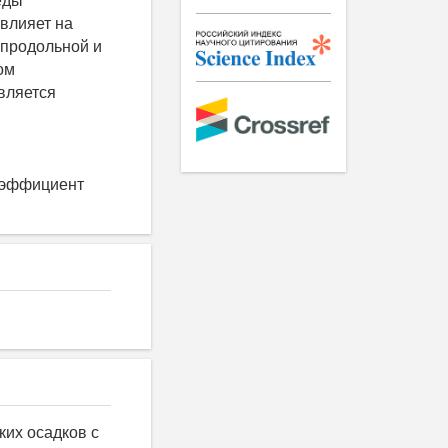
еды
 влияет на
 продольной и
ом
вляется
коэффициент
ких осадков с