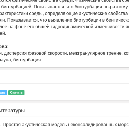
ются физические свойства среды. Физические свойства ср
 биотурбацией. Показывается, что биотурбация по-разному
рактеристики среды, определяющие акустические свойства
лн. Показывается, что выявление биотурбации в бентическ
лое на фоне его общей гидродинамической изменчивости я
ей.
ова:
и, дисперсия фазовой скорости, межгранулярное трение, 
фауна, биотурбация
ать
Скачать
итературы
А. Простая акустическая модель неконсолидированных морс