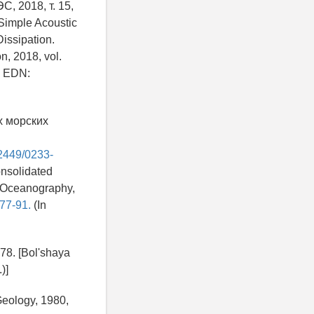
, 2018, т. 15,
 Simple Acoustic
issipation.
n, 2018, vol.
] EDN:
х морских
22449/0233-
onsolidated
l Oceanography,
77-91.
(In
8. [Bol'shaya
)]
Geology, 1980,