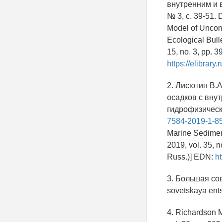
внутренним и в
№ 3, с. 39-51. 
Model of Uncons
Ecological Bull
15, no. 3, pp. 3
https://elibrar
2. Лисютин В.
осадков с вну
гидрофизически
7584-2019-1-85
Marine Sediment
2019, vol. 35, n
Russ.)] EDN:
h
3. Большая сов
sovetskaya ents
4. Richardson 