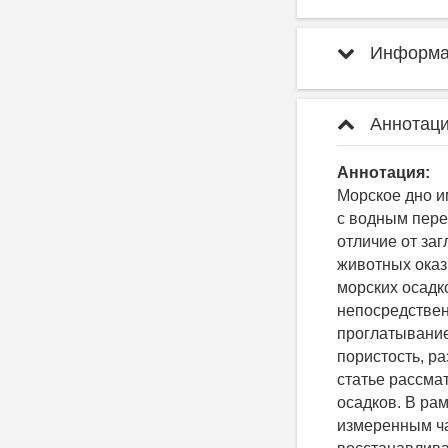
Информац
Аннотаци
Аннотация:
Морское дно и
с водным пере
отличие от за
животных оказ
морских осадк
непосредствен
проглатывание
пористость, ра
статье рассма
осадков. В ра
измеренным ча