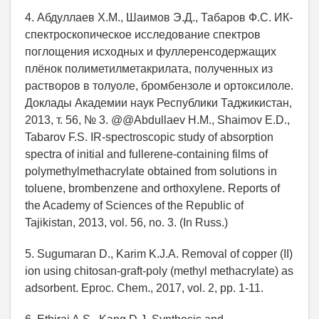
4. Абдуллаев Х.М., Шаимов Э.Д., Табаров Ф.С. ИК-
спектроскопическое исследование спектров
поглощения исходных и фуллеренсодержащих
плёнок полиметилметакрилата, полученных из
растворов в толуоле, бромбензоле и ортоксилоле.
Доклады Академии наук Республики Таджикистан,
2013, т. 56, № 3. @@Abdullaev H.M., Shaimov E.D.,
Tabarov F.S. IR-spectroscopic study of absorption
spectra of initial and fullerene-containing films of
polymethylmethacrylate obtained from solutions in
toluene, brombenzene and orthoxylene. Reports of
the Academy of Sciences of the Republic of
Tajikistan, 2013, vol. 56, no. 3. (In Russ.)
5. Sugumaran D., Karim K.J.A. Removal of copper (II)
ion using chitosan-graft-poly (methyl methacrylate) as
adsorbent. Eproc. Chem., 2017, vol. 2, pp. 1-11.