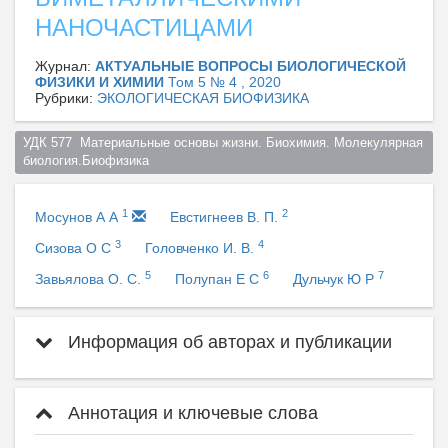
НАНОЧАСТИЦАМИ
Журнал:
АКТУАЛЬНЫЕ ВОПРОСЫ БИОЛОГИЧЕСКОЙ
ФИЗИКИ И ХИМИИ
Том 5 № 4 , 2020
Рубрики:
ЭКОЛОГИЧЕСКАЯ БИОФИЗИКА
УДК 577  Материальные основы жизни. Биохимия. Молекулярная 
биология.Биофизика  
1
2
Мосунов А А
Евстигнеев В. П.
3
4
Сизова О С
Головченко И. В.
5
6
7
Завьялова О. С.
Полупан Е С
Дульчук Ю Р
Информация об авторах и публикации
Аннотация и ключевые слова