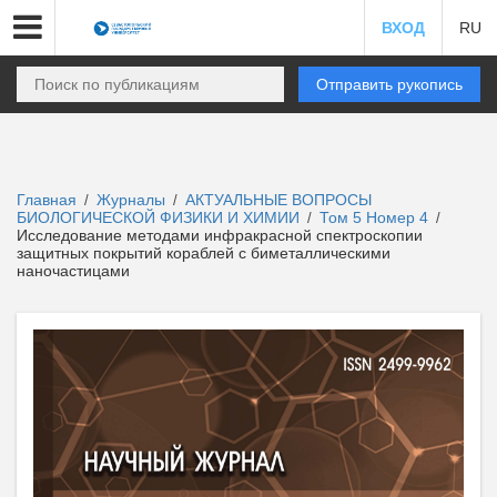
ВХОД
RU
Отправить рукопись
Главная
Журналы
АКТУАЛЬНЫЕ ВОПРОСЫ
/
/
БИОЛОГИЧЕСКОЙ ФИЗИКИ И ХИМИИ
Том 5 Номер 4
/
/
Исследование методами инфракрасной спектроскопии
защитных покрытий кораблей с биметаллическими
наночастицами