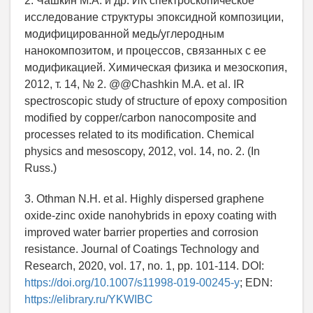
2. Чашкин М.А. и др. ИК спектроскопическое
исследование структуры эпоксидной композиции,
модифицированной медь/углеродным
нанокомпозитом, и процессов, связанных с ее
модификацией. Химическая физика и мезоскопия,
2012, т. 14, № 2. @@Chashkin M.A. et al. IR
spectroscopic study of structure of epoxy composition
modified by copper/carbon nanocomposite and
processes related to its modification. Chemical
physics and mesoscopy, 2012, vol. 14, no. 2. (In
Russ.)
3. Othman N.H. et al. Highly dispersed graphene
oxide-zinc oxide nanohybrids in epoxy coating with
improved water barrier properties and corrosion
resistance. Journal of Coatings Technology and
Research, 2020, vol. 17, no. 1, pp. 101-114. DOI:
https://doi.org/10.1007/s11998-019-00245-y
; EDN:
https://elibrary.ru/YKWIBC