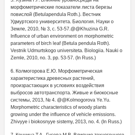
морфометрические показатели листа березы
повислой (Betulapendula Roth.). Вестник
Удмуртского университета. Биология. Науки о
Земле, 2010, № 3, c. 53-57.@@Khuzina G.R.
Influence of urban environment on morphometric
parameters of birch leaf (Betula pendula Roth).
Vestnik Udmurtskogo universiteta. Biologiia. Nauki o
Zemle, 2010, no. 3, pp. 53-57. (In Russ.)
6. Колмогорова Е.Ю. Морфометрическая
характеристика древесных растений,
произрастающих в условиях воздействия
выбросов автотранспорта. Живые и биокосные
системы, 2013, № 4. @@Kolmogorova Ye.Yu.
Morphometric characteristics of woody plants
growing under the influence of vehicle emissions.
Zhivyye i biokosnyye sistemy, 2013, no. 4. (In Russ.)
7. Кончина Т.А., Гусева М.В. Влияние техногенного