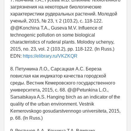
загрязнения на некоторые биологические
характеристики рудеральных растений. Молодой
ученый, 2015, № 23, т. 2 (103.2), c. 118-122.
@@Konchina T.A., Guseva M.V. Influence of
technogenic pollution on some biological
characteristics of ruderal plants. Molodoy uchenyy,
2015, no. 23, vol. 2 (103.2), pp. 118-122. (In Russ.)
EDN:
https://elibrary.ru/VKZKQR
8. Петункина Л.О., Сарсацкая А.С. Береза
повислая как индикатор качества городской
среды. Вестник Кемеровского государственного
университета, 2015, c. 68. @@Petunkina L.O.,
Sarsatskaya A.S. Hanging birch as an indicator of the
quality of the urban environment. Vestnik
Kemerovskogo gosudarstvennogo universiteta, 2015,
p. 68. (In Russ.)
9. Ростунов А.А., Кончина Т.А. Влияние