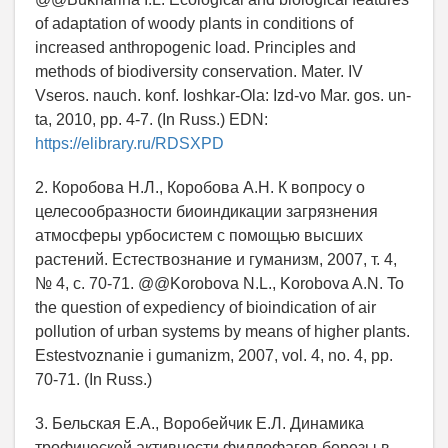
of adaptation of woody plants in conditions of
increased anthropogenic load. Principles and
methods of biodiversity conservation. Mater. IV
Vseros. nauch. konf. Ioshkar-Ola: Izd-vo Mar. gos. un-
ta, 2010, pp. 4-7. (In Russ.) EDN:
https://elibrary.ru/RDSXPD
2. Коробова Н.Л., Коробова А.Н. К вопросу о
целесообразности биоиндикации загрязнения
атмосферы урбосистем с помощью высших
растений. Естествознание и гуманизм, 2007, т. 4,
№ 4, с. 70-71. @@Korobova N.L., Korobova A.N. To
the question of expediency of bioindication of air
pollution of urban systems by means of higher plants.
Estestvoznanie i gumanizm, 2007, vol. 4, no. 4, pp.
70-71. (In Russ.)
3. Бельская Е.А., Воробейчик Е.Л. Динамика
трофической активности филлофагов березы в