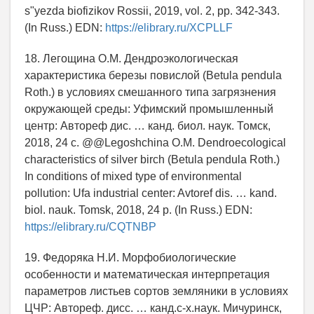
s"yezda biofizikov Rossii, 2019, vol. 2, pp. 342-343.
(In Russ.) EDN:
https://elibrary.ru/XCPLLF
18. Легощина О.М. Дендроэкологическая
характеристика березы повислой (Betula pendula
Roth.) в условиях смешанного типа загрязнения
окружающей среды: Уфимский промышленный
центр: Автореф диc. … канд. биол. наук. Томск,
2018, 24 с. @@Legoshchina O.M. Dendroecological
characteristics of silver birch (Betula pendula Roth.)
In conditions of mixed type of environmental
pollution: Ufa industrial center: Avtoref dis. … kand.
biol. nauk. Tomsk, 2018, 24 p. (In Russ.) EDN:
https://elibrary.ru/CQTNBP
19. Федоряка Н.И. Морфобиологические
особенности и математическая интерпретация
параметров листьев сортов земляники в условиях
ЦЧР: Автореф. дисс. … канд.с-х.наук. Мичуринск,