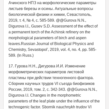
Ачинского НПЗ на морфологические параметры
листьев березы и осины. Актуальные вопросы
биологической физики и химии, Севастополь,
2019, т. 4, № 4, с. 585-589. @@Gurova N.N.,
Digurova I.I., Gusev S.D. Assessment of the effect of
a permanent torch of the Achinsk refinery on the
morphological parameters of birch and aspen
leaves.Russian Journal of Biological Physics and
Chemistry, Sevastopol', 2019, vol. 4, no. 4, pp. 585-
589. (In Russ.)
17. Гурова Н.Н., Дигурова И.И. Изменение
морфометрических параметров листовой
пластины при действии техногенного фактора.
Сборник научных трудов VI съезда биофизиков
России, 2019, том. 2, c. 342-343. @@Gurova N.N.,
Digurova I.I. Changes in the morphometric
parameters of the leaf plate under the influence of the
technogenic factor. Sbornik nauchnykh trudov VI