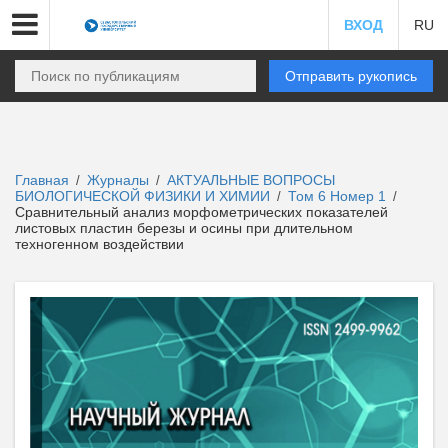
ВХОД
RU
Отправить рукопись
Главная
Журналы
АКТУАЛЬНЫЕ ВОПРОСЫ
/
/
БИОЛОГИЧЕСКОЙ ФИЗИКИ И ХИМИИ
Том 6 Номер 1
/
/
Сравнительный анализ морфометрических показателей
листовых пластин березы и осины при длительном
техногенном воздействии