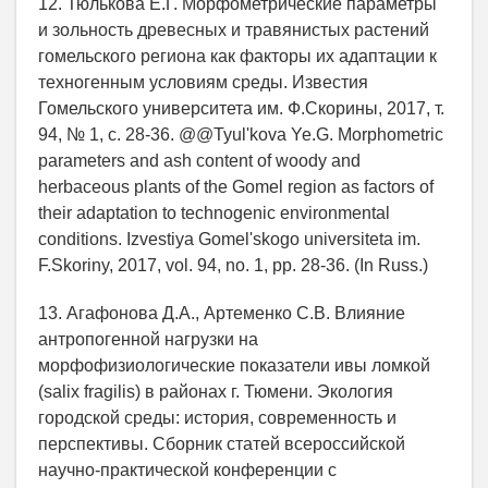
12. Тюлькова Е.Г. Морфометрические параметры
и зольность древесных и травянистых растений
гомельского региона как факторы их адаптации к
техногенным условиям среды. Известия
Гомельского университета им. Ф.Скорины, 2017, т.
94, № 1, с. 28-36. @@Tyul'kova Ye.G. Morphometric
parameters and ash content of woody and
herbaceous plants of the Gomel region as factors of
their adaptation to technogenic environmental
conditions. Izvestiya Gomel'skogo universiteta im.
F.Skoriny, 2017, vol. 94, no. 1, pp. 28-36. (In Russ.)
13. Агафонова Д.А., Артеменко С.В. Влияние
антропогенной нагрузки на
морфофизиологические показатели ивы ломкой
(salix fragilis) в районах г. Тюмени. Экология
городской среды: история, современность и
перспективы. Cборник статей всероссийской
научно-практической конференции с