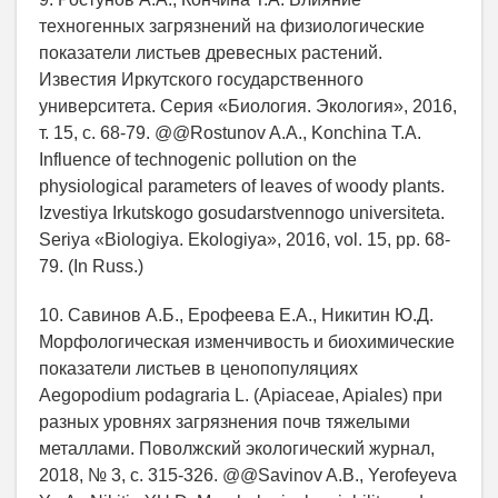
техногенных загрязнений на физиологические
показатели листьев древесных растений.
Известия Иркутского государственного
университета. Серия «Биология. Экология», 2016,
т. 15, c. 68-79. @@Rostunov A.A., Konchina T.A.
Influence of technogenic pollution on the
physiological parameters of leaves of woody plants.
Izvestiya Irkutskogo gosudarstvennogo universiteta.
Seriya «Biologiya. Ekologiya», 2016, vol. 15, pp. 68-
79. (In Russ.)
10. Савинов А.Б., Ерофеева Е.А., Никитин Ю.Д.
Морфологическая изменчивость и биохимические
показатели листьев в ценопопуляциях
Aegopodium podagraria L. (Apiаceae, Apiales) при
разных уровнях загрязнения почв тяжелыми
металлами. Поволжский экологический журнал,
2018, № 3, c. 315-326. @@Savinov A.B., Yerofeyeva