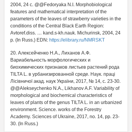
2004, 24 с. @@Fedoryaka N.I. Morphobiological
features and mathematical interpretation of the
parameters of the leaves of strawberry varieties in the
conditions of the Central Black Earth Region:
Avtoref.diss. … kand.s-kh.nauk. Michurinsk, 2004, 24
p. (In Russ.) EDN:
https://elibrary.ru/NMRSKT
20. Алексейченко Н.А., Лиханов А.Ф.
Вариабельность морфологических и
биохимических признаков листьев растений рода
TILTA L. в урбанизированной среде. Наук. праці
Лісівничої акад. наук України, 2017, № 14, c. 23-30.
@@Alekseychenko N.A., Likhanov A.F. Variability of
morphological and biochemical characteristics of
leaves of plants of the genus TILTA L. in an urbanized
environment. Science. works of the Forestry
Academy. Sciences of Ukraine, 2017, no. 14, pp. 23-
30. (In Russ.)