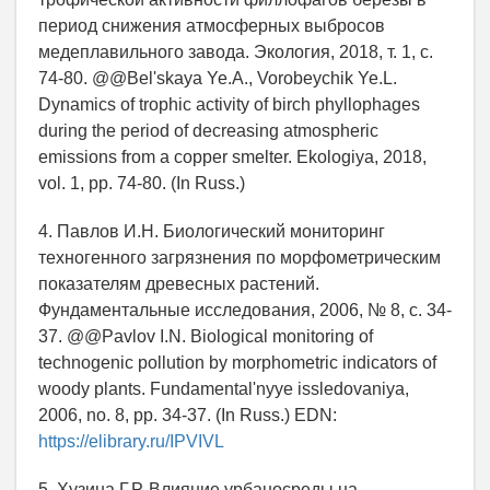
период снижения атмосферных выбросов
медеплавильного завода. Экология, 2018, т. 1, c.
74-80. @@Bel'skaya Ye.A., Vorobeychik Ye.L.
Dynamics of trophic activity of birch phyllophages
during the period of decreasing atmospheric
emissions from a copper smelter. Ekologiya, 2018,
vol. 1, pp. 74-80. (In Russ.)
4. Павлов И.Н. Биологический мониторинг
техногенного загрязнения по морфометрическим
показателям древесных растений.
Фундаментальные исследования, 2006, № 8, c. 34-
37. @@Pavlov I.N. Biological monitoring of
technogenic pollution by morphometric indicators of
woody plants. Fundamental'nyye issledovaniya,
2006, no. 8, pp. 34-37. (In Russ.) EDN:
https://elibrary.ru/IPVIVL
5. Хузина Г.Р. Влияние урбаносреды на