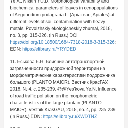
Ye.A., Nikitin YU.D. Morphological variability and
biochemical parameters of leaves in cenopopulations
of Aegopodium podagraria L. (Apiaceae, Apiales) at
different levels of soil contamination with heavy
metals. Povolzhskiy ekologicheskiy zhurnal, 2018,
no. 3, pp. 315-326. (In Russ.) DOI:
https://doi.org/10.18500/1684-7318-2018-3-315-326
;
EDN:
https://elibrary.ru/YRYDED
11. Еськова Е.Н. Влияние автотранспортной
загрязненности придорожной территории на
морфометрические характеристики подорожника
большого (PLANTO MAIOR). Вестник КрасГАУ,
2018, № 4, с. 235-239. @@Yes'kova Ye.N. Influence
of road traffic pollution on the morphometric
characteristics of the large plantain (PLANTO
MAIOR). Vestnik KrasGAU, 2018, no. 4, pp. 235-239.
(In Russ.) EDN:
https://elibrary.ru/XWDTNZ