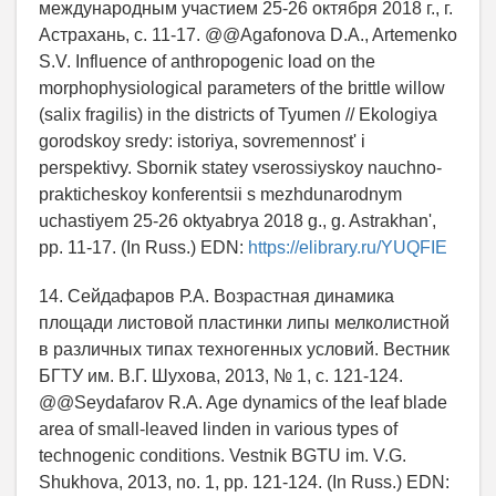
международным участием 25-26 октября 2018 г., г.
Астрахань, c. 11-17. @@Agafonova D.A., Artemenko
S.V. Influence of anthropogenic load on the
morphophysiological parameters of the brittle willow
(salix fragilis) in the districts of Tyumen // Ekologiya
gorodskoy sredy: istoriya, sovremennost' i
perspektivy. Sbornik statey vserossiyskoy nauchno-
prakticheskoy konferentsii s mezhdunarodnym
uchastiyem 25-26 oktyabrya 2018 g., g. Astrakhan',
pp. 11-17. (In Russ.) EDN:
https://elibrary.ru/YUQFIE
14. Сейдафаров Р.А. Возрастная динамика
площади листовой пластинки липы мелколистной
в различных типах техногенных условий. Вестник
БГТУ им. В.Г. Шухова, 2013, № 1, c. 121-124.
@@Seydafarov R.A. Age dynamics of the leaf blade
area of small-leaved linden in various types of
technogenic conditions. Vestnik BGTU im. V.G.
Shukhova, 2013, no. 1, pp. 121-124. (In Russ.) EDN: