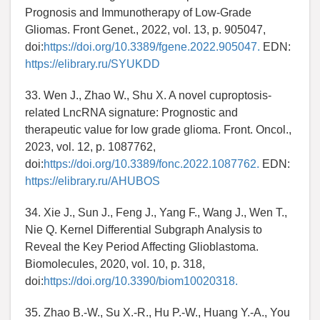
Prognosis and Immunotherapy of Low-Grade
Gliomas. Front Genet., 2022, vol. 13, p. 905047,
doi:
https://doi.org/10.3389/fgene.2022.905047.
EDN:
https://elibrary.ru/SYUKDD
33. Wen J., Zhao W., Shu X. A novel cuproptosis-
related LncRNA signature: Prognostic and
therapeutic value for low grade glioma. Front. Oncol.,
2023, vol. 12, p. 1087762,
doi:
https://doi.org/10.3389/fonc.2022.1087762.
EDN:
https://elibrary.ru/AHUBOS
34. Xie J., Sun J., Feng J., Yang F., Wang J., Wen T.,
Nie Q. Kernel Differential Subgraph Analysis to
Reveal the Key Period Affecting Glioblastoma.
Biomolecules, 2020, vol. 10, p. 318,
doi:
https://doi.org/10.3390/biom10020318.
35. Zhao B.-W., Su X.-R., Hu P.-W., Huang Y.-A., You