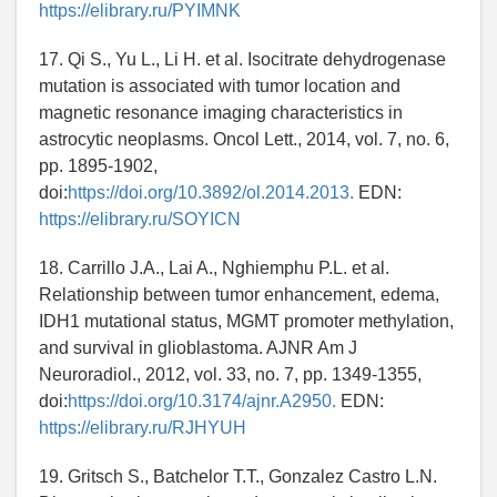
https://elibrary.ru/PYIMNK
17. Qi S., Yu L., Li H. et al. Isocitrate dehydrogenase
mutation is associated with tumor location and
magnetic resonance imaging characteristics in
astrocytic neoplasms. Oncol Lett., 2014, vol. 7, no. 6,
pp. 1895-1902,
doi:
https://doi.org/10.3892/ol.2014.2013.
EDN:
https://elibrary.ru/SOYICN
18. Carrillo J.A., Lai A., Nghiemphu P.L. et al.
Relationship between tumor enhancement, edema,
IDH1 mutational status, MGMT promoter methylation,
and survival in glioblastoma. AJNR Am J
Neuroradiol., 2012, vol. 33, no. 7, pp. 1349-1355,
doi:
https://doi.org/10.3174/ajnr.A2950.
EDN:
https://elibrary.ru/RJHYUH
19. Gritsch S., Batchelor T.T., Gonzalez Castro L.N.