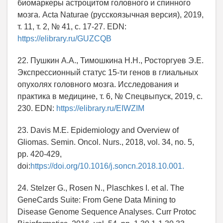
биомаркеры астроцитом головного и спинного
мозга. Acta Naturae (русскоязычная версия), 2019,
т. 11, т. 2, № 41, с. 17-27. EDN:
https://elibrary.ru/GUZCQB
22. Пушкин А.А., Тимошкина Н.Н., Росторгуев Э.Е.
Экспрессионный статус 15-ти генов в глиальных
опухолях головного мозга. Исследования и
практика в медицине, т. 6, № Спецвыпуск, 2019, с.
230. EDN:
https://elibrary.ru/EIWZIM
23. Davis M.E. Epidemiology and Overview of
Gliomas. Semin. Oncol. Nurs., 2018, vol. 34, no. 5,
pp. 420-429,
doi:
https://doi.org/10.1016/j.soncn.2018.10.001.
24. Stelzer G., Rosen N., Plaschkes I. et al. The
GeneCards Suite: From Gene Data Mining to
Disease Genome Sequence Analyses. Curr Protoc