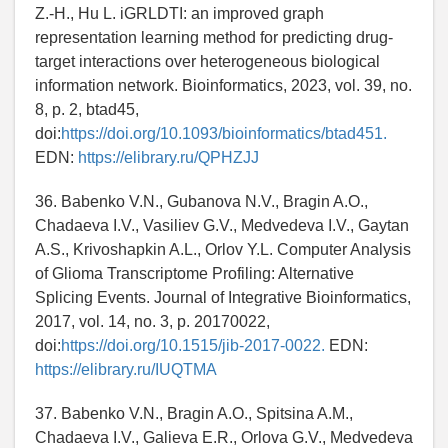
Z.-H., Hu L. iGRLDTI: an improved graph
representation learning method for predicting drug-
target interactions over heterogeneous biological
information network. Bioinformatics, 2023, vol. 39, no.
8, p. 2, btad45,
doi:
https://doi.org/10.1093/bioinformatics/btad451.
EDN:
https://elibrary.ru/QPHZJJ
36. Babenko V.N., Gubanova N.V., Bragin A.O.,
Chadaeva I.V., Vasiliev G.V., Medvedeva I.V., Gaytan
A.S., Krivoshapkin A.L., Orlov Y.L. Computer Analysis
of Glioma Transcriptome Profiling: Alternative
Splicing Events. Journal of Integrative Bioinformatics,
2017, vol. 14, no. 3, p. 20170022,
doi:
https://doi.org/10.1515/jib-2017-0022.
EDN:
https://elibrary.ru/IUQTMA
37. Babenko V.N., Bragin A.O., Spitsina A.M.,
Chadaeva I.V., Galieva E.R., Orlova G.V., Medvedeva