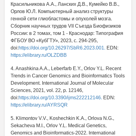
Красильникова А.А., Ланских Д.В., Кумейко В.В.,
Орлов Ю.Л. Компьютерный анализ структуры
генной сети глиобластомы и опухолей мозга.
Сборник научных трудов VII Съезда Биофизиков
России: в 2 томах, том 1 - Краснодар: Типография
ФГБОУ ВО «КубГТУ», 2023, с. 294-295,
doi:
https://doi.org/10.26297/SbR6.2023.001.
EDN:
https://elibrary.ru/OLZDBB
4. Anashkina A.A., Leberfarb E.Y., Orlov Y.L. Recent
Trends in Cancer Genomics and Bioinformatics Tools
Development. International Journal of Molecular
Sciences, 2021, vol. 22, p. 12146,
doi:
https://doi.org/10.3390/ijms222212146.
EDN:
https://elibrary.ru/AYRSQR
5. Klimontov V.V., Koshechkin K.A., Orlova N.G.,
Sekacheva M.I., Orlov Y.L. Medical Genetics,
Genomics and Bioinformatics-2022. International