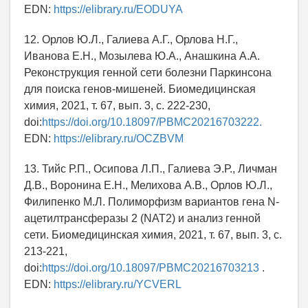
EDN:
https://elibrary.ru/EODUYA
12. Орлов Ю.Л., Галиева А.Г., Орлова Н.Г.,
Иванова Е.Н., Мозылева Ю.А., Анашкина А.А.
Реконструкция генной сети болезни Паркинсона
для поиска генов-мишеней. Биомедицинская
химия, 2021, т. 67, вып. 3, с. 222-230,
doi:
https://doi.org/10.18097/PBMC20216703222.
EDN:
https://elibrary.ru/OCZBVM
13. Тийс Р.П., Осипова Л.П., Галиева Э.Р., Личман
Д.В., Воронина Е.Н., Мелихова А.В., Орлов Ю.Л.,
Филипенко М.Л. Полиморфизм вариантов гена N-
ацетилтрансферазы 2 (NAT2) и анализ генной
сети. Биомедицинская химия, 2021, т. 67, вып. 3, с.
213-221,
doi:
https://doi.org/10.18097/PBMC20216703213
.
EDN:
https://elibrary.ru/YCVERL