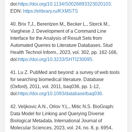
doi:
https://doi.org/10.1134/S0026893323020103.
EDN:
https://elibrary.ru/KXMSTS
40. Brix T.J., Berentzen M., Becker L., Storck M.,
Varghese J. Development of a Command Line
Interface for the Analysis of Result Sets from
Automated Queries to Literature Databases. Stud
Health Technol Inform., 2023, vol. 302, pp. 162-166,
doi:
https://doi.org/10.3233/SHTI230095.
41. Lu Z. PubMed and beyond: a survey of web tools
for searching biomedical literature. Database
(Oxford), 2011, vol. 2011, baq036, pp. 1-12,
doi:
https://doi.org/10.1093/database/baq036.
42. Veljkovic A.N., Orlov Y.L., Mitic N.S. BioGraph:
Data Model for Linking and Querying Diverse
Biological Metadata. International Journal of
Molecular Sciences, 2023, vol. 24, no. 8, p. 6954,