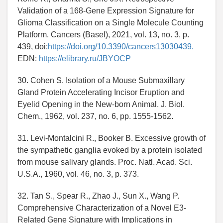
Validation of a 168-Gene Expression Signature for
Glioma Classification on a Single Molecule Counting
Platform. Cancers (Basel), 2021, vol. 13, no. 3, p.
439, doi:
https://doi.org/10.3390/cancers13030439.
EDN:
https://elibrary.ru/JBYOCP
30. Cohen S. Isolation of a Mouse Submaxillary
Gland Protein Accelerating Incisor Eruption and
Eyelid Opening in the New-born Animal. J. Biol.
Chem., 1962, vol. 237, no. 6, pp. 1555-1562.
31. Levi-Montalcini R., Booker B. Excessive growth of
the sympathetic ganglia evoked by a protein isolated
from mouse salivary glands. Proc. Natl. Acad. Sci.
U.S.A., 1960, vol. 46, no. 3, p. 373.
32. Tan S., Spear R., Zhao J., Sun X., Wang P.
Comprehensive Characterization of a Novel E3-
Related Gene Signature with Implications in