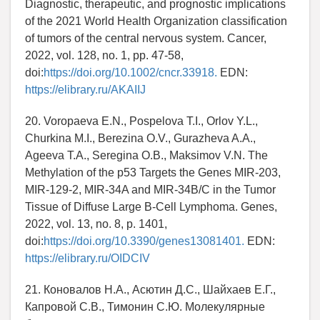
Diagnostic, therapeutic, and prognostic implications
of the 2021 World Health Organization classification
of tumors of the central nervous system. Cancer,
2022, vol. 128, no. 1, pp. 47-58,
doi:
https://doi.org/10.1002/cncr.33918.
EDN:
https://elibrary.ru/AKAIIJ
20. Voropaeva E.N., Pospelova T.I., Orlov Y.L.,
Churkina M.I., Berezina O.V., Gurazheva A.A.,
Ageeva T.A., Seregina O.B., Maksimov V.N. The
Methylation of the p53 Targets the Genes MIR-203,
MIR-129-2, MIR-34A and MIR-34B/C in the Tumor
Tissue of Diffuse Large B-Cell Lymphoma. Genes,
2022, vol. 13, no. 8, p. 1401,
doi:
https://doi.org/10.3390/genes13081401.
EDN:
https://elibrary.ru/OIDCIV
21. Коновалов Н.А., Асютин Д.С., Шайхаев Е.Г.,
Капровой С.В., Тимонин С.Ю. Молекулярные