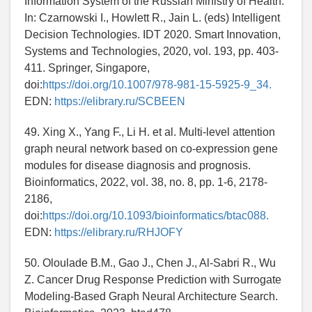
Information System of the Russian Ministry of Health.
In: Czarnowski I., Howlett R., Jain L. (eds) Intelligent
Decision Technologies. IDT 2020. Smart Innovation,
Systems and Technologies, 2020, vol. 193, pp. 403-
411. Springer, Singapore,
doi:
https://doi.org/10.1007/978-981-15-5925-9_34.
EDN:
https://elibrary.ru/SCBEEN
49. Xing X., Yang F., Li H. et al. Multi-level attention
graph neural network based on co-expression gene
modules for disease diagnosis and prognosis.
Bioinformatics, 2022, vol. 38, no. 8, pp. 1-6, 2178-
2186,
doi:
https://doi.org/10.1093/bioinformatics/btac088.
EDN:
https://elibrary.ru/RHJOFY
50. Oloulade B.M., Gao J., Chen J., Al-Sabri R., Wu
Z. Cancer Drug Response Prediction with Surrogate
Modeling-Based Graph Neural Architecture Search.