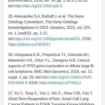
Bioinformatics, 2016, vol. 54, pp. 1.30.1-1.30.33,
doi:
https://doi.org/10.1002/cpbi.5.
25. Aleksander S.A, Balhoff J. et al. The Gene
Ontology Consortium, The Gene Ontology
knowledgebase in 2023. Genetics, 2023, vol. 224,
no. 1, iyad031, pp. 2-12,
doi:
https://doi.org/10.1093/genetics/iyad031.
EDN:
https://elibrary.ru/OIDRSY
26. Voropaeva E.N., Pospelova T.I., Voevoda M.I.,
Maksimov V.N., Orlov Y.L., Seregina O.B. Clinical
aspects of TP53 gene inactivation in diffuse large B-
cell lymphoma. BMC Med Genomics, 2019, vol. 12,
suppl. 2, pp. 35, doi:
https://doi.org/10.1186/s12920-
019-0484-9.
EDN:
https://elibrary.ru/PVIGAJ
27. Xu Y., Tong X., Yan J., Wu X., Shao Y.W., Fan Y.
Short-Term Responders of Non–Small Cell Lung
Cancer Patients to EGFR Tyrosine Kinase Inhibitors