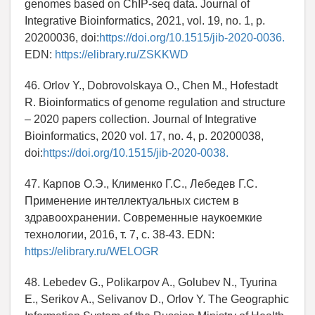
genomes based on ChIP-seq data. Journal of
Integrative Bioinformatics, 2021, vol. 19, no. 1, p.
20200036, doi:
https://doi.org/10.1515/jib-2020-0036.
EDN:
https://elibrary.ru/ZSKKWD
46. Orlov Y., Dobrovolskaya O., Chen M., Hofestadt
R. Bioinformatics of genome regulation and structure
– 2020 papers collection. Journal of Integrative
Bioinformatics, 2020 vol. 17, no. 4, p. 20200038,
doi:
https://doi.org/10.1515/jib-2020-0038.
47. Карпов О.Э., Клименко Г.С., Лебедев Г.С.
Применение интеллектуальных систем в
здравоохранении. Современные наукоемкие
технологии, 2016, т. 7, с. 38-43. EDN:
https://elibrary.ru/WELOGR
48. Lebedev G., Polikarpov A., Golubev N., Tyurina
E., Serikov A., Selivanov D., Orlov Y. The Geographic