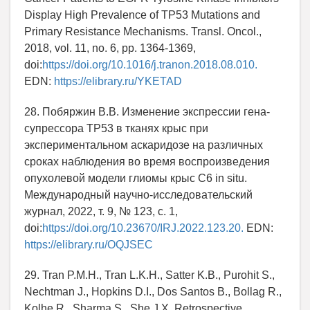
Display High Prevalence of TP53 Mutations and
Primary Resistance Mechanisms. Transl. Oncol.,
2018, vol. 11, no. 6, pp. 1364-1369,
doi:
https://doi.org/10.1016/j.tranon.2018.08.010.
EDN:
https://elibrary.ru/YKETAD
28. Побяржин В.В. Изменение экспрессии гена-
супрессора TP53 в тканях крыс при
экспериментальном аскаридозе на различных
сроках наблюдения во время воспроизведения
опухолевой модели глиомы крыс С6 in situ.
Международный научно-исследовательский
журнал, 2022, т. 9, № 123, c. 1,
doi:
https://doi.org/10.23670/IRJ.2022.123.20.
EDN:
https://elibrary.ru/OQJSEC
29. Tran P.M.H., Tran L.K.H., Satter K.B., Purohit S.,
Nechtman J., Hopkins D.I., Dos Santos B., Bollag R.,
Kolhe R., Sharma S., She J.X. Retrospective