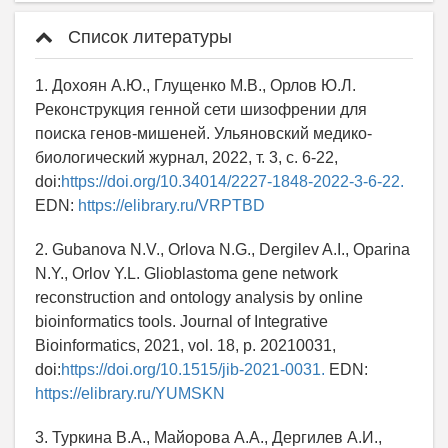
Список литературы
1. Дохоян А.Ю., Глущенко М.В., Орлов Ю.Л.
Реконструкция генной сети шизофрении для
поиска генов-мишеней. Ульяновский медико-
биологический журнал, 2022, т. 3, с. 6-22,
doi:
https://doi.org/10.34014/2227-1848-2022-3-6-22.
EDN:
https://elibrary.ru/VRPTBD
2. Gubanova N.V., Orlova N.G., Dergilev A.I., Oparina
N.Y., Orlov Y.L. Glioblastoma gene network
reconstruction and ontology analysis by online
bioinformatics tools. Journal of Integrative
Bioinformatics, 2021, vol. 18, p. 20210031,
doi:
https://doi.org/10.1515/jib-2021-0031.
EDN:
https://elibrary.ru/YUMSKN
3. Туркина В.А., Майорова А.А., Дергилев А.И.,