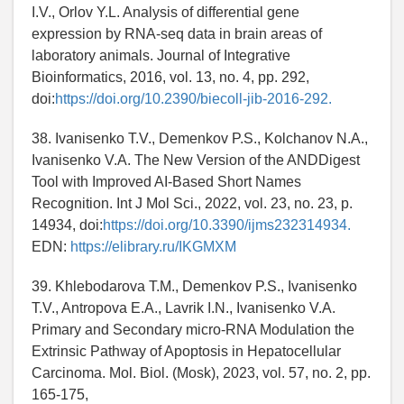
I.V., Orlov Y.L. Analysis of differential gene
expression by RNA-seq data in brain areas of
laboratory animals. Journal of Integrative
Bioinformatics, 2016, vol. 13, no. 4, pp. 292,
doi:
https://doi.org/10.2390/biecoll-jib-2016-292.
38. Ivanisenko T.V., Demenkov P.S., Kolchanov N.A.,
Ivanisenko V.A. The New Version of the ANDDigest
Tool with Improved AI-Based Short Names
Recognition. Int J Mol Sci., 2022, vol. 23, no. 23, p.
14934, doi:
https://doi.org/10.3390/ijms232314934.
EDN:
https://elibrary.ru/IKGMXM
39. Khlebodarova T.M., Demenkov P.S., Ivanisenko
T.V., Antropova E.A., Lavrik I.N., Ivanisenko V.A.
Primary and Secondary micro-RNA Modulation the
Extrinsic Pathway of Apoptosis in Hepatocellular
Carcinoma. Mol. Biol. (Mosk), 2023, vol. 57, no. 2, pp.
165-175,