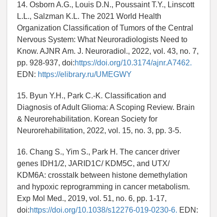
14. Osborn A.G., Louis D.N., Poussaint T.Y., Linscott
L.L., Salzman K.L. The 2021 World Health
Organization Classification of Tumors of the Central
Nervous System: What Neuroradiologists Need to
Know. AJNR Am. J. Neuroradiol., 2022, vol. 43, no. 7,
pp. 928-937, doi:
https://doi.org/10.3174/ajnr.A7462.
EDN:
https://elibrary.ru/UMEGWY
15. Byun Y.H., Park C.-K. Classification and
Diagnosis of Adult Glioma: A Scoping Review. Brain
& Neurorehabilitation. Korean Society for
Neurorehabilitation, 2022, vol. 15, no. 3, pp. 3-5.
16. Chang S., Yim S., Park H. The cancer driver
genes IDH1/2, JARID1C/ KDM5C, and UTX/
KDM6A: crosstalk between histone demethylation
and hypoxic reprogramming in cancer metabolism.
Exp Mol Med., 2019, vol. 51, no. 6, pp. 1-17,
doi:
https://doi.org/10.1038/s12276-019-0230-6.
EDN: