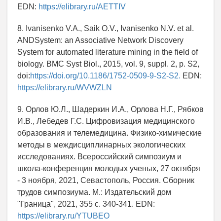
EDN:
https://elibrary.ru/AETTIV
8. Ivanisenko V.A., Saik O.V., Ivanisenko N.V. et al.
ANDSystem: an Associative Network Discovery
System for automated literature mining in the field of
biology. BMC Syst Biol., 2015, vol. 9, suppl. 2, p. S2,
doi:
https://doi.org/10.1186/1752-0509-9-S2-S2.
EDN:
https://elibrary.ru/WVWZLN
9. Орлов Ю.Л., Шадеркин И.А., Орлова Н.Г., Рябков
И.В., Лебедев Г.С. Цифровизация медицинского
образования и телемедицина. Физико-химические
методы в междисциплинарных экологических
исследованиях. Всероссийский симпозиум и
школа-конференция молодых ученых, 27 октября
- 3 ноября, 2021, Севастополь, Россия. Сборник
трудов симпозиума. М.: Издательский дом
"Граница", 2021, 355 c. 340-341. EDN:
https://elibrary.ru/YTUBEO