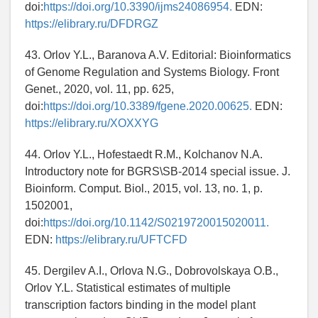
doi:
https://doi.org/10.3390/ijms24086954.
EDN:
https://elibrary.ru/DFDRGZ
43. Orlov Y.L., Baranova A.V. Editorial: Bioinformatics
of Genome Regulation and Systems Biology. Front
Genet., 2020, vol. 11, pp. 625,
doi:
https://doi.org/10.3389/fgene.2020.00625.
EDN:
https://elibrary.ru/XOXXYG
44. Orlov Y.L., Hofestaedt R.M., Kolchanov N.A.
Introductory note for BGRS\SB-2014 special issue. J.
Bioinform. Comput. Biol., 2015, vol. 13, no. 1, p.
1502001,
doi:
https://doi.org/10.1142/S0219720015020011.
EDN:
https://elibrary.ru/UFTCFD
45. Dergilev A.I., Orlova N.G., Dobrovolskaya O.B.,
Orlov Y.L. Statistical estimates of multiple
transcription factors binding in the model plant