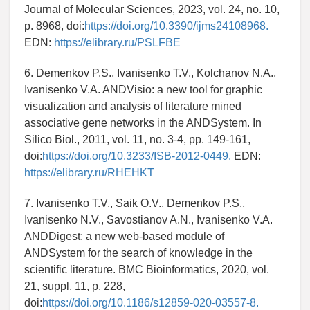
Journal of Molecular Sciences, 2023, vol. 24, no. 10,
p. 8968, doi:
https://doi.org/10.3390/ijms24108968.
EDN:
https://elibrary.ru/PSLFBE
6. Demenkov P.S., Ivanisenko T.V., Kolchanov N.A.,
Ivanisenko V.A. ANDVisio: a new tool for graphic
visualization and analysis of literature mined
associative gene networks in the ANDSystem. In
Silico Biol., 2011, vol. 11, no. 3-4, pp. 149-161,
doi:
https://doi.org/10.3233/ISB-2012-0449.
EDN:
https://elibrary.ru/RHEHKT
7. Ivanisenko T.V., Saik O.V., Demenkov P.S.,
Ivanisenko N.V., Savostianov A.N., Ivanisenko V.A.
ANDDigest: a new web-based module of
ANDSystem for the search of knowledge in the
scientific literature. BMC Bioinformatics, 2020, vol.
21, suppl. 11, p. 228,
doi:
https://doi.org/10.1186/s12859-020-03557-8.