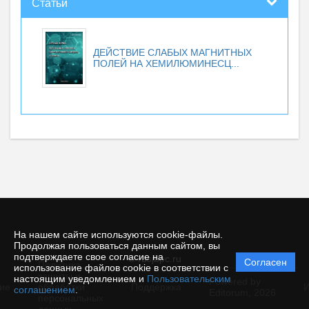
Статьи
ДЕЙСТВИЕ СЛАБЫХ МАГНИТНЫХ
ПОЛЕЙ НА ХЕМИЛЮМИНЕСЦ...
На нашем сайте используются cookie-файлы.
Продолжая пользоваться данным сайтом, вы
подтверждаете свое согласие на
© rusjbpc.ru
Согласен
Политика
использование файлов cookie в соответствии с
защиты и
настоящим уведомлением и
Пользовательским
Powered by
ие
обработки
Поддержка
И
соглашением
.
Editorum,
2026
персональных