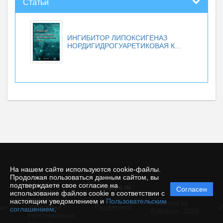
Статьи
ИНГИБИТОР ЛИПОКСИГЕНАЗ
НОРДИГИДРОГУАРЕТИКОВАЯ К...
На нашем сайте используются cookie-файлы.
Продолжая пользоваться данным сайтом, вы
подтверждаете свое согласие на
© rusjbpc.ru
Согласен
Политика
использование файлов cookie в соответствии с
защиты и
настоящим уведомлением и
Пользовательским
Powered by
ие
обработки
Поддержка
И
соглашением
.
Editorum,
2026
персональных