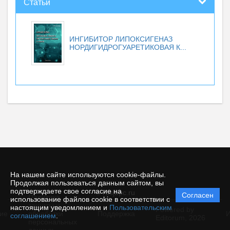
Статьи
ИНГИБИТОР ЛИПОКСИГЕНАЗ
НОРДИГИДРОГУАРЕТИКОВАЯ К...
На нашем сайте используются cookie-файлы.
Продолжая пользоваться данным сайтом, вы
подтверждаете свое согласие на
© rusjbpc.ru
Согласен
Политика
использование файлов cookie в соответствии с
защиты и
настоящим уведомлением и
Пользовательским
Powered by
ие
обработки
Поддержка
И
соглашением
.
Editorum,
2026
персональных