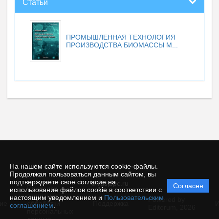
Статьи
ПРОМЫШЛЕННАЯ ТЕХНОЛОГИЯ
ПРОИЗВОДСТВА БИОМАССЫ М...
На нашем сайте используются cookie-файлы.
Продолжая пользоваться данным сайтом, вы
подтверждаете свое согласие на
© rusjbpc.ru
Согласен
Политика
использование файлов cookie в соответствии с
защиты и
настоящим уведомлением и
Пользовательским
Powered by
ие
обработки
Поддержка
И
соглашением
.
Editorum,
2026
персональных