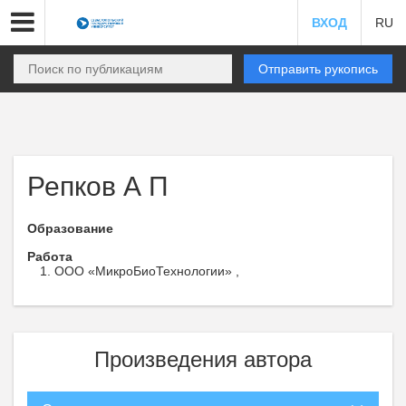
ВХОД
RU
Отправить рукопись
Репков А П
Образование
Работа
ООО «МикроБиоТехнологии» ,
Произведения автора