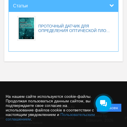
Статьи
ПРОТОЧНЫЙ ДАТЧИК ДЛЯ
ОПРЕДЕЛЕНИЯ ОПТИЧЕСКОЙ ПЛО...
На нашем сайте используются cookie-файлы.
Продолжая пользоваться данным сайтом, вы
подтверждаете свое согласие на
© rusjbpc.ru
Согласен
Политика
использование файлов cookie в соответствии с
защиты и
настоящим уведомлением и
Пользовательским
Powered by
ие
обработки
Поддержка
И
соглашением
.
Editorum,
2026
персональных