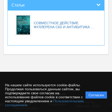
Статьи
СОВМЕСТНОЕ ДЕЙСТВИЕ
ФУЛЛЕРЕНА С60 И АНТИБИТИКА ...
На нашем сайте используются cookie-файлы.
Продолжая пользоваться данным сайтом, вы
подтверждаете свое согласие на
© rusjbpc.ru
Согласен
Политика
использование файлов cookie в соответствии с
защиты и
настоящим уведомлением и
Пользовательским
Powered by
ие
обработки
Поддержка
И
соглашением
.
Editorum,
2026
персональных