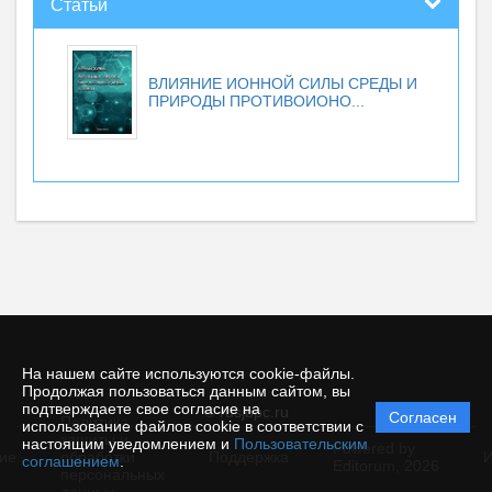
Статьи
ВЛИЯНИЕ ИОННОЙ СИЛЫ СРЕДЫ И
ПРИРОДЫ ПРОТИВОИОНО...
На нашем сайте используются cookie-файлы.
Продолжая пользоваться данным сайтом, вы
подтверждаете свое согласие на
© rusjbpc.ru
Согласен
Политика
использование файлов cookie в соответствии с
защиты и
настоящим уведомлением и
Пользовательским
Powered by
ие
обработки
Поддержка
И
соглашением
.
Editorum,
2026
персональных