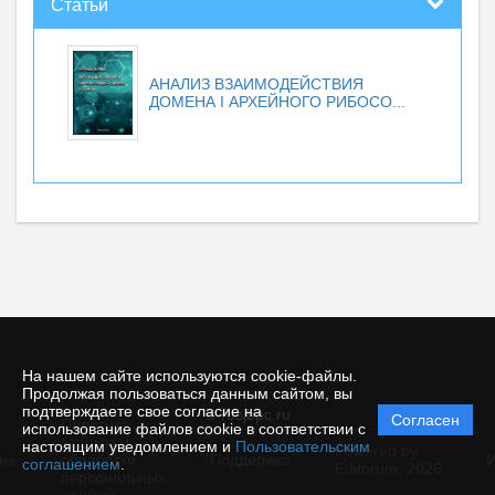
Статьи
АНАЛИЗ ВЗАИМОДЕЙСТВИЯ
ДОМЕНА I АРХЕЙНОГО РИБОСО...
На нашем сайте используются cookie-файлы.
Продолжая пользоваться данным сайтом, вы
подтверждаете свое согласие на
© rusjbpc.ru
Согласен
Политика
использование файлов cookie в соответствии с
защиты и
настоящим уведомлением и
Пользовательским
Powered by
ие
обработки
Поддержка
И
соглашением
.
Editorum,
2026
персональных