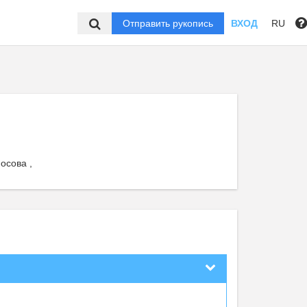
Отправить рукопись
ВХОД
RU
осова ,