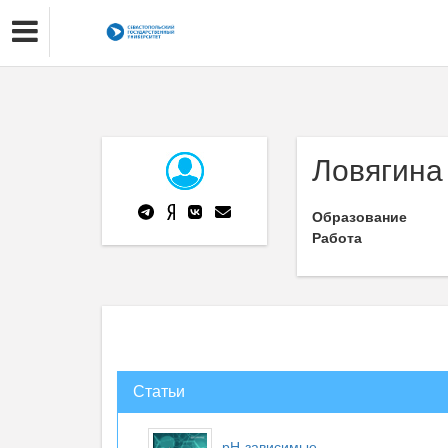
Ловягина
Образование
Работа
Статьи
рН-зависимые