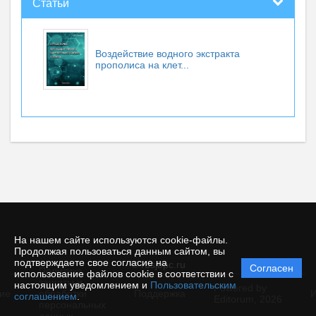
Статьи
Воздействие водного экстракта
прополиса на клет...
На нашем сайте используются cookie-файлы.
Продолжая пользоваться данным сайтом, вы
подтверждаете свое согласие на
© rusjbpc.ru
Согласен
Политика
использование файлов cookie в соответствии с
защиты и
настоящим уведомлением и
Пользовательским
Powered by
ие
обработки
Поддержка
И
соглашением
.
Editorum,
2026
персональных