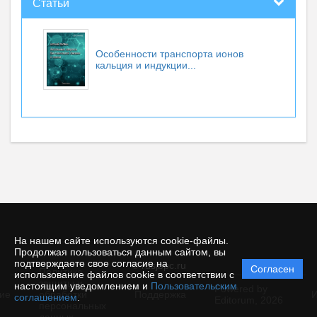
Статьи
Особенности транспорта ионов
кальция и индукции...
На нашем сайте используются cookie-файлы.
Продолжая пользоваться данным сайтом, вы
подтверждаете свое согласие на
© rusjbpc.ru
Согласен
Политика
использование файлов cookie в соответствии с
защиты и
настоящим уведомлением и
Пользовательским
Powered by
ие
обработки
Поддержка
И
соглашением
.
Editorum,
2026
персональных