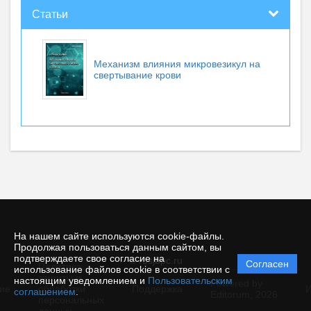
Статьи
Механизм влияния микровезикул на
свертывание крови
На нашем сайте используются cookie-файлы.
Продолжая пользоваться данным сайтом, вы
подтверждаете свое согласие на
© rusjbpc.ru
Согласен
Политика
использование файлов cookie в соответствии с
защиты и
настоящим уведомлением и
Пользовательским
Powered by
ие
обработки
Поддержка
И
соглашением
.
Editorum,
2026
персональных