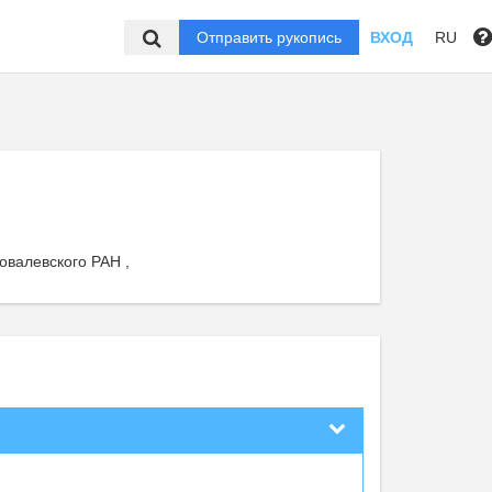
Отправить рукопись
ВХОД
RU
овалевского РАН ,