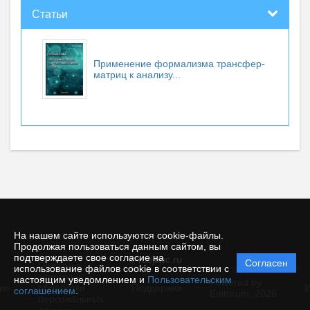
Статьи
Применение формализма трансфер-
матриц к анализу...
На нашем сайте используются cookie-файлы.
Продолжая пользоваться данным сайтом, вы
подтверждаете свое согласие на
© rusjbpc.ru
Согласен
Политика
использование файлов cookie в соответствии с
защиты и
настоящим уведомлением и
Пользовательским
Powered by
ие
обработки
Поддержка
И
соглашением
.
Editorum,
2026
персональных