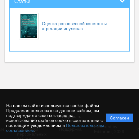
Статьи
Оценка равновесной константы
агрегации инулиназ...
На нашем сайте используются cookie-файлы.
Продолжая пользоваться данным сайтом, вы
подтверждаете свое согласие на
© rusjbpc.ru
Согласен
Политика
использование файлов cookie в соответствии с
защиты и
настоящим уведомлением и
Пользовательским
Powered by
ие
обработки
Поддержка
И
соглашением
.
Editorum,
2026
персональных