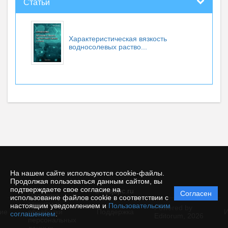
Статьи
Характеристическая вязкость
водносолевых раство...
На нашем сайте используются cookie-файлы.
Продолжая пользоваться данным сайтом, вы
подтверждаете свое согласие на
© rusjbpc.ru
Согласен
Политика
использование файлов cookie в соответствии с
защиты и
настоящим уведомлением и
Пользовательским
Powered by
ие
обработки
Поддержка
И
соглашением
.
Editorum,
2026
персональных