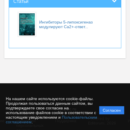
Статьи
Ингибиторы 5-липоксигеназ
модулируют Са2+-ответ...
На нашем сайте используются cookie-файлы.
Продолжая пользоваться данным сайтом, вы
подтверждаете свое согласие на
© rusjbpc.ru
Согласен
Политика
использование файлов cookie в соответствии с
защиты и
настоящим уведомлением и
Пользовательским
Powered by
ие
обработки
Поддержка
И
соглашением
.
Editorum,
2026
персональных