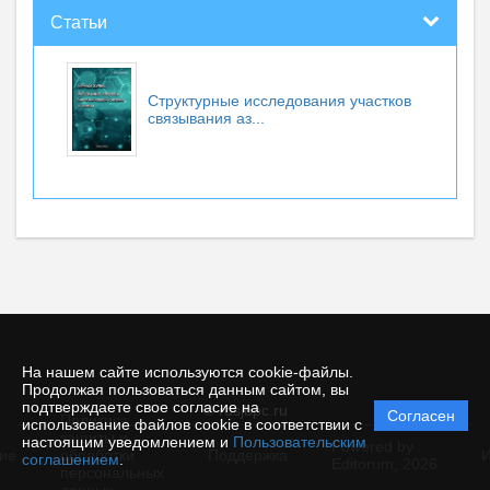
Статьи
Структурные исследования участков
связывания аз...
На нашем сайте используются cookie-файлы.
Продолжая пользоваться данным сайтом, вы
подтверждаете свое согласие на
© rusjbpc.ru
Согласен
Политика
использование файлов cookie в соответствии с
защиты и
настоящим уведомлением и
Пользовательским
Powered by
ие
обработки
Поддержка
И
соглашением
.
Editorum,
2026
персональных