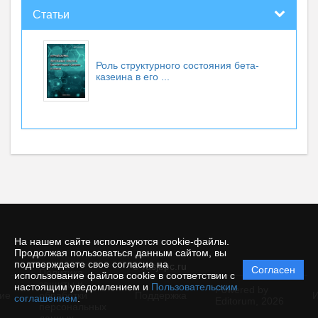
Статьи
Роль структурного состояния бета-
казеина в его ...
На нашем сайте используются cookie-файлы.
Продолжая пользоваться данным сайтом, вы
подтверждаете свое согласие на
© rusjbpc.ru
Согласен
Политика
использование файлов cookie в соответствии с
защиты и
настоящим уведомлением и
Пользовательским
Powered by
ие
обработки
Поддержка
И
соглашением
.
Editorum,
2026
персональных