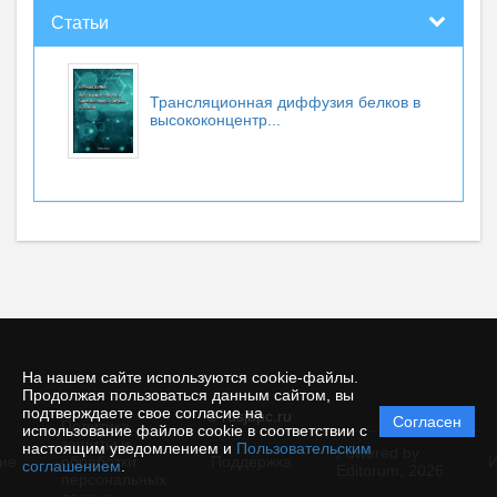
Статьи
Трансляционная диффузия белков в
высококонцентр...
На нашем сайте используются cookie-файлы.
Продолжая пользоваться данным сайтом, вы
подтверждаете свое согласие на
© rusjbpc.ru
Согласен
Политика
использование файлов cookie в соответствии с
защиты и
настоящим уведомлением и
Пользовательским
Powered by
ие
обработки
Поддержка
И
соглашением
.
Editorum,
2026
персональных