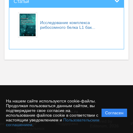
Статьи
Исследование комплекса
рибосомного белка L1 бак...
На нашем сайте используются cookie-файлы.
Продолжая пользоваться данным сайтом, вы
подтверждаете свое согласие на
© rusjbpc.ru
Согласен
Политика
использование файлов cookie в соответствии с
защиты и
настоящим уведомлением и
Пользовательским
Powered by
ие
обработки
Поддержка
И
соглашением
.
Editorum,
2026
персональных