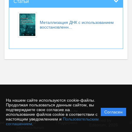
Статьи
Металлизация ДНК с использованием
восстановленн...
На нашем сайте используются cookie-файлы.
Продолжая пользоваться данным сайтом, вы
подтверждаете свое согласие на
© rusjbpc.ru
Согласен
Политика
использование файлов cookie в соответствии с
защиты и
настоящим уведомлением и
Пользовательским
Powered by
ие
обработки
Поддержка
И
соглашением
.
Editorum,
2026
персональных