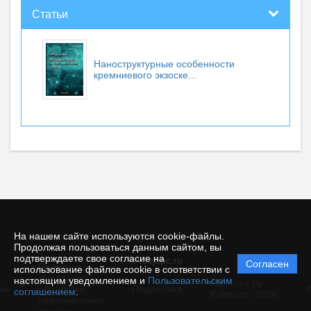
Статьи
Наноструктурные особенности
кремниевого экзоске...
На нашем сайте используются cookie-файлы.
Продолжая пользоваться данным сайтом, вы
подтверждаете свое согласие на
© rusjbpc.ru
Согласен
Политика
использование файлов cookie в соответствии с
защиты и
настоящим уведомлением и
Пользовательским
Powered by
ие
обработки
Поддержка
И
соглашением
.
Editorum,
2026
персональных