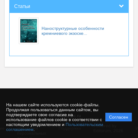
Статьи
Наноструктурные особенности
кремниевого экзоске...
На нашем сайте используются cookie-файлы.
Продолжая пользоваться данным сайтом, вы
подтверждаете свое согласие на
© rusjbpc.ru
Согласен
Политика
использование файлов cookie в соответствии с
защиты и
настоящим уведомлением и
Пользовательским
Powered by
ие
обработки
Поддержка
И
соглашением
.
Editorum,
2026
персональных