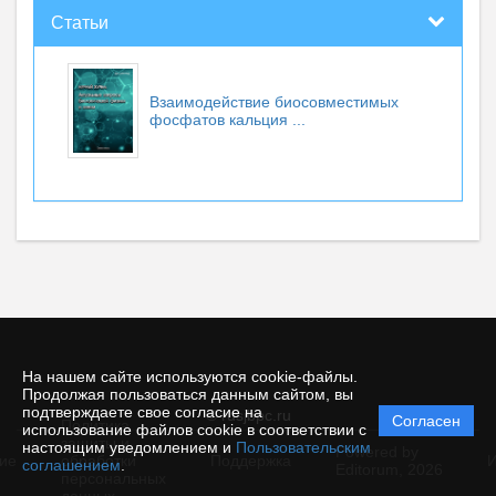
Статьи
Взаимодействие биосовместимых
фосфатов кальция ...
На нашем сайте используются cookie-файлы.
Продолжая пользоваться данным сайтом, вы
подтверждаете свое согласие на
© rusjbpc.ru
Согласен
Политика
использование файлов cookie в соответствии с
защиты и
настоящим уведомлением и
Пользовательским
Powered by
ие
обработки
Поддержка
И
соглашением
.
Editorum,
2026
персональных