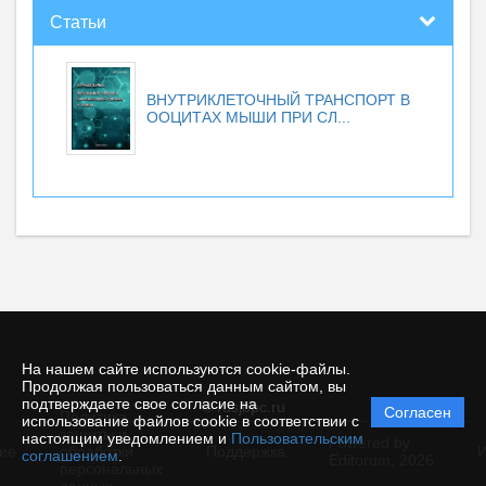
Статьи
ВНУТРИКЛЕТОЧНЫЙ ТРАНСПОРТ В
ООЦИТАХ МЫШИ ПРИ СЛ...
На нашем сайте используются cookie-файлы.
Продолжая пользоваться данным сайтом, вы
подтверждаете свое согласие на
© rusjbpc.ru
Согласен
Политика
использование файлов cookie в соответствии с
защиты и
настоящим уведомлением и
Пользовательским
Powered by
ие
обработки
Поддержка
И
соглашением
.
Editorum,
2026
персональных