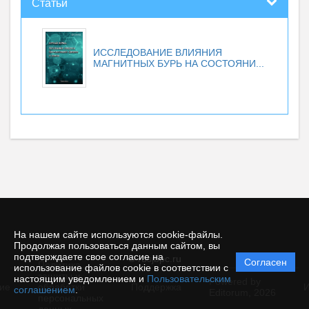
Статьи
ИССЛЕДОВАНИЕ ВЛИЯНИЯ
МАГНИТНЫХ БУРЬ НА СОСТОЯНИ...
На нашем сайте используются cookie-файлы.
Продолжая пользоваться данным сайтом, вы
подтверждаете свое согласие на
© rusjbpc.ru
Согласен
Политика
использование файлов cookie в соответствии с
защиты и
настоящим уведомлением и
Пользовательским
Powered by
ие
обработки
Поддержка
И
соглашением
.
Editorum,
2026
персональных