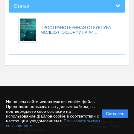
Статьи
ПРОСТРАНСТВЕННАЯ СТРУКТУРА
МОЛЕКУЛ ЭКЗОРФИНА А4...
На нашем сайте используются cookie-файлы.
Продолжая пользоваться данным сайтом, вы
подтверждаете свое согласие на
© rusjbpc.ru
Согласен
Политика
использование файлов cookie в соответствии с
защиты и
настоящим уведомлением и
Пользовательским
Powered by
ие
обработки
Поддержка
И
соглашением
.
Editorum,
2026
персональных