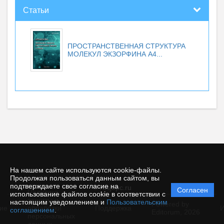
Статьи
ПРОСТРАНСТВЕННАЯ СТРУКТУРА
МОЛЕКУЛ ЭКЗОРФИНА А4...
На нашем сайте используются cookie-файлы.
Продолжая пользоваться данным сайтом, вы
подтверждаете свое согласие на
© rusjbpc.ru
Согласен
Политика
использование файлов cookie в соответствии с
защиты и
настоящим уведомлением и
Пользовательским
Powered by
ие
обработки
Поддержка
И
соглашением
.
Editorum,
2026
персональных