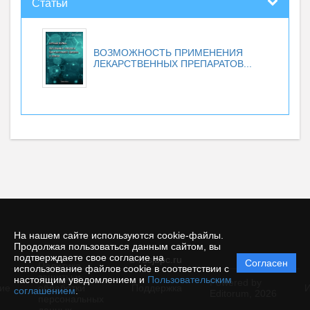
Статьи
ВОЗМОЖНОСТЬ ПРИМЕНЕНИЯ
ЛЕКАРСТВЕННЫХ ПРЕПАРАТОВ...
На нашем сайте используются cookie-файлы.
Продолжая пользоваться данным сайтом, вы
подтверждаете свое согласие на
© rusjbpc.ru
Согласен
Политика
использование файлов cookie в соответствии с
защиты и
настоящим уведомлением и
Пользовательским
Powered by
ие
обработки
Поддержка
И
соглашением
.
Editorum,
2026
персональных