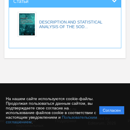
Статьи
DESCRIPTION AND STATISTICAL
ANALYSIS OF THE SOD...
На нашем сайте используются cookie-файлы.
Продолжая пользоваться данным сайтом, вы
подтверждаете свое согласие на
© rusjbpc.ru
Согласен
Политика
использование файлов cookie в соответствии с
защиты и
настоящим уведомлением и
Пользовательским
Powered by
ие
обработки
Поддержка
И
соглашением
.
Editorum,
2026
персональных