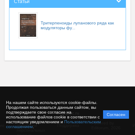
Статьи
Тритерпеноиды лупанового ряда как
модуляторы фу...
На нашем сайте используются cookie-файлы.
Продолжая пользоваться данным сайтом, вы
подтверждаете свое согласие на
© rusjbpc.ru
Согласен
Политика
использование файлов cookie в соответствии с
защиты и
настоящим уведомлением и
Пользовательским
Powered by
ие
обработки
Поддержка
И
соглашением
.
Editorum,
2026
персональных