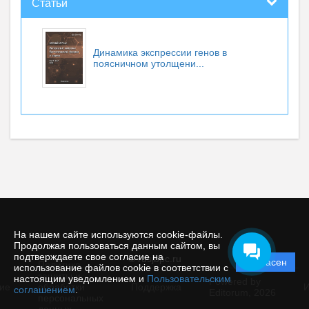
Статьи
Динамика экспрессии генов в
поясничном утолщени...
На нашем сайте используются cookie-файлы.
Продолжая пользоваться данным сайтом, вы
подтверждаете свое согласие на
© rusjbpc.ru
Согласен
Политика
использование файлов cookie в соответствии с
защиты и
настоящим уведомлением и
Пользовательским
Powered by
ие
обработки
Поддержка
И
соглашением
.
Editorum,
2026
персональных