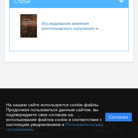
Статьи
Исследование влияния
рентгеновского излучения н...
На нашем сайте используются cookie-файлы.
Продолжая пользоваться данным сайтом, вы
подтверждаете свое согласие на
© rusjbpc.ru
Согласен
Политика
использование файлов cookie в соответствии с
защиты и
настоящим уведомлением и
Пользовательским
Powered by
ие
обработки
Поддержка
И
соглашением
.
Editorum,
2026
персональных