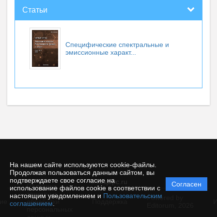
Статьи
Специфические спектральные и
эмиссионные характ...
На нашем сайте используются cookie-файлы.
Продолжая пользоваться данным сайтом, вы
подтверждаете свое согласие на
© rusjbpc.ru
Согласен
Политика
использование файлов cookie в соответствии с
защиты и
настоящим уведомлением и
Пользовательским
Powered by
ие
обработки
Поддержка
И
соглашением
.
Editorum,
2026
персональных