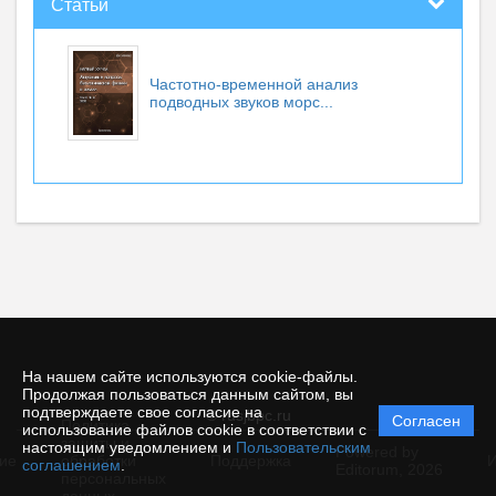
Статьи
Частотно-временной анализ
подводных звуков морс...
На нашем сайте используются cookie-файлы.
Продолжая пользоваться данным сайтом, вы
подтверждаете свое согласие на
© rusjbpc.ru
Согласен
Политика
использование файлов cookie в соответствии с
защиты и
настоящим уведомлением и
Пользовательским
Powered by
ие
обработки
Поддержка
И
соглашением
.
Editorum,
2026
персональных