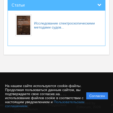
Статьи
Исследование спектроскопическими
методами судов...
На нашем сайте используются cookie-файлы.
Продолжая пользоваться данным сайтом, вы
подтверждаете свое согласие на
© rusjbpc.ru
Согласен
Политика
использование файлов cookie в соответствии с
защиты и
настоящим уведомлением и
Пользовательским
Powered by
ие
обработки
Поддержка
И
соглашением
.
Editorum,
2026
персональных