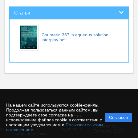
Статьи
Coumarin 337 in aqueous solution:
interplay bet...
На нашем сайте используются cookie-файлы.
Продолжая пользоваться данным сайтом, вы
подтверждаете свое согласие на
© rusjbpc.ru
Согласен
Политика
использование файлов cookie в соответствии с
защиты и
настоящим уведомлением и
Пользовательским
Powered by
ие
обработки
Поддержка
И
соглашением
.
Editorum,
2026
персональных