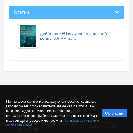
Статьи
Действие КВЧ излучения с длиной
волны 5,6 мм на...
На нашем сайте используются cookie-файлы.
Продолжая пользоваться данным сайтом, вы
подтверждаете свое согласие на
© rusjbpc.ru
Согласен
Политика
использование файлов cookie в соответствии с
защиты и
настоящим уведомлением и
Пользовательским
Powered by
ие
обработки
Поддержка
И
соглашением
.
Editorum,
2026
персональных