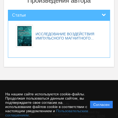
Произведения автора
Статьи
ИССЛЕДОВАНИЕ ВОЗДЕЙСТВИЯ
ИМПУЛЬСНОГО МАГНИТНОГО...
На нашем сайте используются cookie-файлы.
Продолжая пользоваться данным сайтом, вы
подтверждаете свое согласие на
© rusjbpc.ru
Согласен
Политика
использование файлов cookie в соответствии с
защиты и
настоящим уведомлением и
Пользовательским
Powered by
ие
обработки
Поддержка
И
соглашением
.
Editorum,
2026