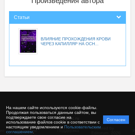
Произведения автора
Статьи
ВЛИЯНИЕ ПРОХОЖДЕНИЯ КРОВИ
ЧЕРЕЗ КАПИЛЛЯР НА ОСН...
На нашем сайте используются cookie-файлы.
Продолжая пользоваться данным сайтом, вы
подтверждаете свое согласие на
© rusjbpc.ru
Согласен
Политика
использование файлов cookie в соответствии с
защиты и
настоящим уведомлением и
Пользовательским
Powered by
ие
обработки
Поддержка
И
соглашением
.
Editorum,
2026